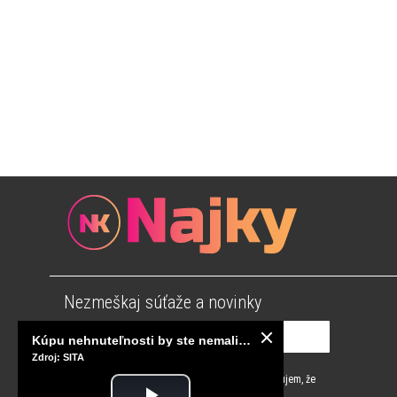
Nezmeškaj súťaže a novinky
Kúpu nehnuteľnosti by ste nemali odkladať, NBS plánuje sprísniť pravidlá pri hypotékach
Zdroj: SITA
Súhlasím s
podmienkami používania
a potvrdzujem, že