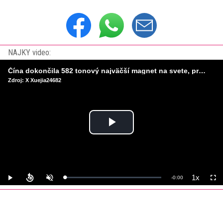
NAJKY video:
Čína dokončila 582 tonový najväčší magnet na svete, pripravený na stavbu umelého Slnka
Zdroj: X Xuejia24682
Play
Video
1x
Remaining
-
0:00
Loaded
:
Play
Unmute
Playback
Full
0%
Rate
Time