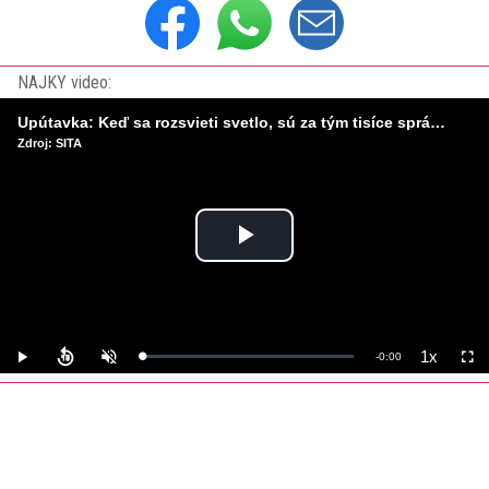
NAJKY video:
Upútavka: Keď sa rozsvieti svetlo, sú za tým tisíce správnych rozhodnutí. Ako vzniká infraštruktúra, ktorú nevnímame?
Zdroj: SITA
Play
Video
1x
Remaining
-
0:00
Loaded
:
Play
Unmute
Playback
Full
0%
Rate
Time