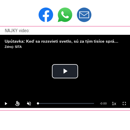
NAJKY video:
Upútavka: Keď sa rozsvieti svetlo, sú za tým tisíce správnych rozhodnutí. Ako vzniká infraštruktúra, ktorú nevnímame?
Zdroj: SITA
Play
Video
1x
Remaining
-
0:00
Loaded
:
Play
Unmute
Playback
Full
0%
Rate
Time