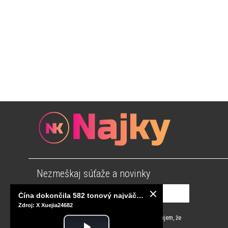
Nezmeškaj súťaže a novinky
Čína dokončila 582 tonový najväčší magnet na svete, pripravený na stavbu umelého Slnka
Zdroj: X Xuejia24682
Súhlasím s
podmienkami používania
a potvrdzujem, že