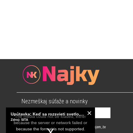
Nezmeškaj súťaže a novinky
This
is
Upútavka: Keď sa rozsvieti svetlo, sú za tým tisíce správnych rozhodnutí. Ako vzniká infraštruktúra, ktorú nevnímame?
a
The media could not be loaded, either
modal
Zdroj: SITA
window.
because the server or network failed or
Súhlasím s
podmienkami používania
a potvrdzujem, že
because the format is not supported.