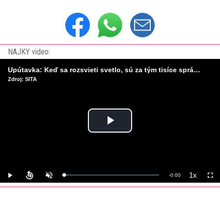
NAJKY video:
Upútavka: Keď sa rozsvieti svetlo, sú za tým tisíce správnych rozhodnutí. Ako vzniká infraštruktúra, ktorú nevnímame?
Zdroj: SITA
Play
Video
1x
Remaining
-
0:00
Loaded
:
Play
Unmute
Playback
Full
0%
Rate
Time