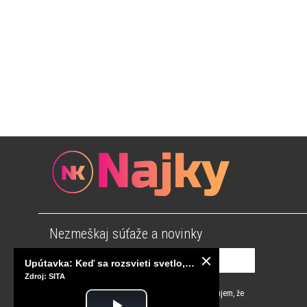
Nezmeškaj súťaže a novinky
Upútavka: Keď sa rozsvieti svetlo, sú za tým tisíce správnych rozhodnutí. Ako vzniká infraštruktúra, ktorú nevnímame?
Zdroj: SITA
Súhlasím s
podmienkami používania
a potvrdzujem, že