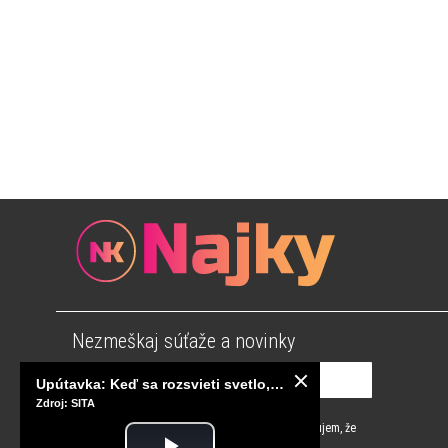
Nezmeškaj súťaže a novinky
Upútavka: Keď sa rozsvieti svetlo, sú za tým tisíce správnych rozhodnutí. Ako vzniká infraštruktúra, ktorú nevnímame?
Zdroj: SITA
Súhlasím s
podmienkami používania
a potvrdzujem, že