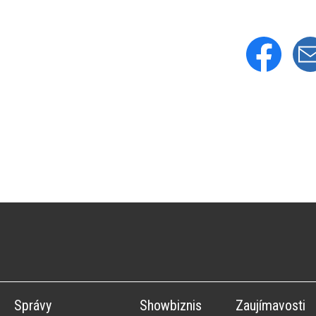
Správy
Showbiznis
Zaujímavosti