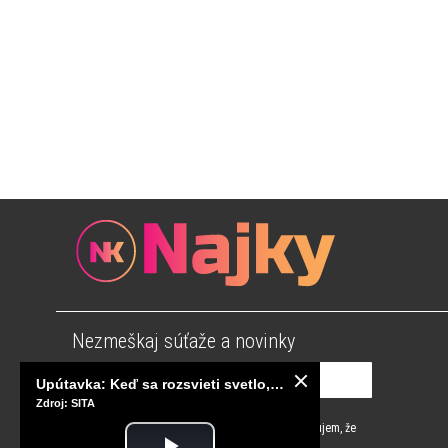
Nezmeškaj súťaže a novinky
Upútavka: Keď sa rozsvieti svetlo, sú za tým tisíce správnych rozhodnutí. Ako vzniká infraštruktúra, ktorú nevnímame?
Zdroj: SITA
Súhlasím s
podmienkami používania
a potvrdzujem, že