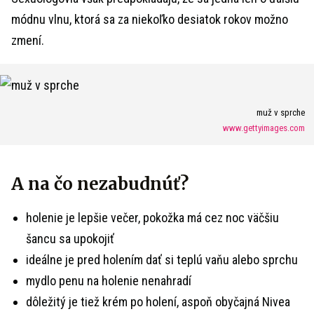
módnu vlnu, ktorá sa za niekoľko desiatok rokov možno
zmení.
muž v sprche
www.gettyimages.com
A na čo nezabudnúť?
holenie je lepšie večer, pokožka má cez noc väčšiu
šancu sa upokojiť
ideálne je pred holením dať si teplú vaňu alebo sprchu
mydlo penu na holenie nenahradí
dôležitý je tiež krém po holení, aspoň obyčajná Nivea