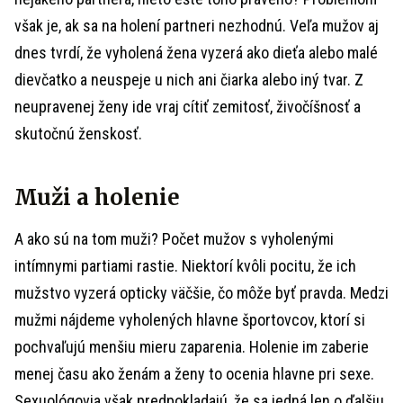
však je, ak sa na holení partneri nezhodnú. Veľa mužov aj
dnes tvrdí, že vyholená žena vyzerá ako dieťa alebo malé
dievčatko a neuspeje u nich ani čiarka alebo iný tvar. Z
neupravenej ženy ide vraj cítiť zemitosť, živočíšnosť a
skutočnú ženskosť.
Muži a holenie
A ako sú na tom muži? Počet mužov s vyholenými
intímnymi partiami rastie. Niektorí kvôli pocitu, že ich
mužstvo vyzerá opticky väčšie, čo môže byť pravda. Medzi
mužmi nájdeme vyholených hlavne športovcov, ktorí si
pochvaľujú menšiu mieru zaparenia. Holenie im zaberie
menej času ako ženám a ženy to ocenia hlavne pri sexe.
Sexuológovia však predpokladajú, že sa jedná len o ďalšiu