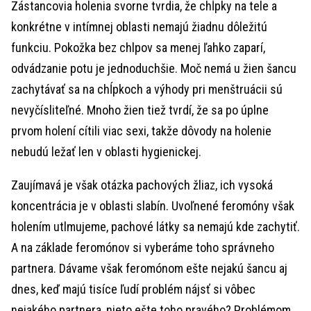
Zástancovia holenia svorne tvrdia, že chĺpky na tele a
konkrétne v intímnej oblasti nemajú žiadnu dôležitú
funkciu. Pokožka bez chlpov sa menej ľahko zaparí,
odvádzanie potu je jednoduchšie. Moč nemá u žien šancu
zachytávať sa na chĺpkoch a výhody pri menštruácii sú
nevyčísliteľné. Mnoho žien tiež tvrdí, že sa po úplne
prvom holení cítili viac sexi, takže dôvody na holenie
nebudú ležať len v oblasti hygienickej.
Zaujímavá je však otázka pachových žliaz, ich vysoká
koncentrácia je v oblasti slabín. Uvoľnené feromóny však
holením utlmujeme, pachové látky sa nemajú kde zachytiť.
A na základe feromónov si vyberáme toho správneho
partnera. Dávame však feromónom ešte nejakú šancu aj
dnes, keď majú tisíce ľudí problém nájsť si vôbec
nejakého partnera, nieto ešte toho pravého? Problémom