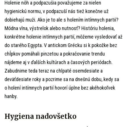
Holenie nôh a podpazušia považujeme za nielen
hygienickú normu, v podpazuší nás tiež konečne už
dobiehajú muži. Ako je to ale s holením intímnych partií?
Módna vlna, výstrelok alebo nutnosť? Históriu holenia,
konkrétne holenie intímnych partií, môžeme vysledovať až
do starého Egypta. V antickom Grécku si k pokožke bez
chĺpkov pomáhali pinzetou a pokračovanie trendu
nájdeme aj v ďalších kultúrach a časových periódach.
Zabudnime teda teraz na chlpaté osemdesiate a
deväťdesiate roky a pozrime sa na dnešnú dobu, kedy sa
o holení intímnych partií hovorí úplne bez akéhokoľvek
hanby.
Hygiena nadovšetko