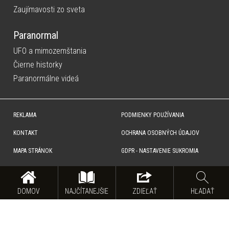
Zaujímavosti zo sveta
Paranormal
UFO a mimozemštania
Čierne historky
Paranormálne videá
REKLAMA
PODMIENKY POUŽÍVANIA
KONTAKT
OCHRANA OSOBNÝCH ÚDAJOV
MAPA STRÁNOK
GDPR - NASTAVENIE SUKROMIA
Copyright © SITA Slovenská tlačová agentúra a.s. Všetky práva vyhradené. Vyhradzujeme si právo udeľovať
súhlas na rozmnožovanie, šírenie a na verejný prenos obsahu. Na tejto stránke môžu byť umiestnené reklamné
odkazy, alebo reklamné produkty.
DOMOV
NAJČÍTANEJŠIE
ZDIEĽAŤ
HĽADAŤ