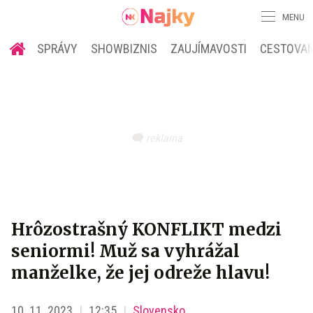
MENU
SPRÁVY
SHOWBIZNIS
ZAUJÍMAVOSTI
CESTOVAN
Hrôzostrašný KONFLIKT medzi
seniormi! Muž sa vyhrážal
manželke, že jej odreže hlavu!
10. 11. 2023
12:35
Slovensko