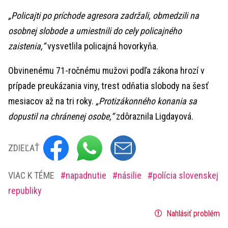
„Policajti po príchode agresora zadržali, obmedzili na
osobnej slobode a umiestnili do cely policajného
zaistenia,“
vysvetlila policajná hovorkyňa.
Obvinenému 71-ročnému mužovi podľa zákona hrozí v
prípade preukázania viny, trest odňatia slobody na šesť
mesiacov až na tri roky.
„Protizákonného konania sa
dopustil na chránenej osobe,“
zdôraznila Ligdayová.
ZDIEĽAŤ
VIAC K TÉME
napadnutie
násilie
polícia slovenskej
republiky
Nahlásiť problém