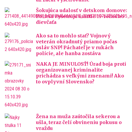
Šokujúca udalosť v detskom domove:
Polícia vyšetruje úmrtie 19-ročného
dievčaťa
Ako sa to mohlo stať? Vojnový
veterán okradnutý priamo počas
osláv SNP! Páchateľ je v rukách
polície, ale hanba zostáva
NAKA JE MINULOSŤ! Úrad boja proti
organizovanej kriminalite
prichádza s veľkými zmenami! Ako
to ovplyvní Slovensko?
Žena na muža zaútočila sekerou a
ušla, teraz čelí obvineniu pokusu o
vraždu