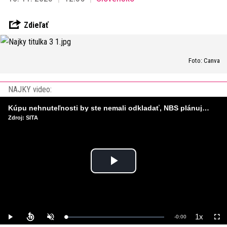
Zdieľať
Foto: Canva
NAJKY video:
Kúpu nehnuteľnosti by ste nemali odkladať, NBS plánuje sprísniť pravidlá pri hypotékach
Zdroj: SITA
Play
Video
1x
Remaining
-
0:00
Loaded
:
Play
Unmute
Playback
Full
0%
Rate