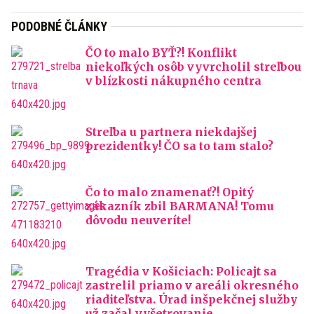
PODOBNÉ ČLÁNKY
ČO to malo BYŤ?! Konflikt
niekoľkých osôb vyvrcholil streľbou
v blízkosti nákupného centra
Streľba u partnera niekdajšej
prezidentky! ČO sa to tam stalo?
Čo to malo znamenať?! Opitý
zákazník zbil BARMANA! Tomu
dôvodu neuveríte!
Tragédia v Košiciach: Policajt sa
zastrelil priamo v areáli okresného
riaditeľstva. Úrad inšpekčnej služby
už začal vyšetrovanie