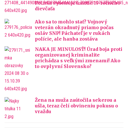
Polícia vyšetruje úmrtie 19-ročného
dievčaťa
Ako sa to mohlo stať? Vojnový
veterán okradnutý priamo počas
osláv SNP! Páchateľ je v rukách
polície, ale hanba zostáva
NAKA JE MINULOSŤ! Úrad boja proti
organizovanej kriminalite
prichádza s veľkými zmenami! Ako
to ovplyvní Slovensko?
Žena na muža zaútočila sekerou a
ušla, teraz čelí obvineniu pokusu o
vraždu