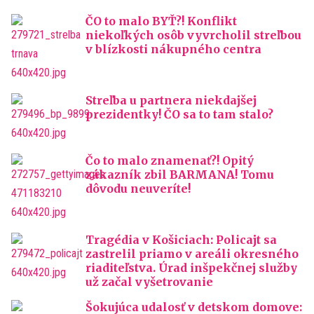
ČO to malo BYŤ?! Konflikt
niekoľkých osôb vyvrcholil streľbou
v blízkosti nákupného centra
Streľba u partnera niekdajšej
prezidentky! ČO sa to tam stalo?
Čo to malo znamenať?! Opitý
zákazník zbil BARMANA! Tomu
dôvodu neuveríte!
Tragédia v Košiciach: Policajt sa
zastrelil priamo v areáli okresného
riaditeľstva. Úrad inšpekčnej služby
už začal vyšetrovanie
Šokujúca udalosť v detskom domove: