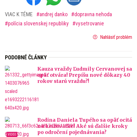
VIAC K TÉME
andrej danko
dopravna nehoda
polícia slovenskej republiky
vysetrovanie
Nahlásiť problém
PODOBNÉ ČLÁNKY
Kauza vraždy Ľudmily Cervanovej sa
opäť otvára! Prepíšu nové dôkazy 40
rokov starú vraždu?!
Rodina Daniela Tupého sa opäť ocitá
na križovatke! Aké sú ďalšie kroky
po odročení pojednávania?