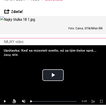
Zdieľať
Foto: Canva, SITA/Milan Illík
NAJKY video:
Upútavka: Keď sa rozsvieti svetlo, sú za tým tisíce správnych rozhodnutí. Ako vzniká infraštruktúra, ktorú nevnímame?
Zdroj: SITA
Play
Video
1x
Remaining
-
0:00
Loaded
:
Play
Unmute
Playback
Full
0%
Rate