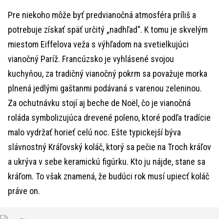
Pre niekoho môže byť predvianočná atmosféra príliš a
potrebuje získať späť určitý „nadhľad“. K tomu je skvelým
miestom Eiffelova veža s výhľadom na svetielkujúci
vianočný Paríž. Francúzsko je vyhlásené svojou
kuchyňou, za tradičný vianočný pokrm sa považuje morka
plnená jedlými gaštanmi podávaná s varenou zeleninou.
Za ochutnávku stojí aj beche de Noël, čo je vianočná
roláda symbolizujúca drevené poleno, ktoré podľa tradície
malo vydržať horieť celú noc. Ešte typickejší býva
slávnostný Kráľovský koláč, ktorý sa pečie na Troch kráľov
a ukrýva v sebe keramickú figúrku. Kto ju nájde, stane sa
kráľom. To však znamená, že budúci rok musí upiecť koláč
práve on.