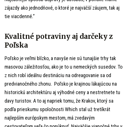
zájazdy ako jednodňové, o ktoré je najväčší záujem, tak aj
tie viacdenné.“
Kvalitné potraviny aj darčeky z
Poľska
Poľsko je veľmi blízko, a navyše nie sú tunajšie trhy tak
masovou záležitosťou, ako je to u nemeckých susedov. To
z nich robí ideálnu destináciu na odreagovanie sa od
predvianočného zhonu. Poľsko je krajinou lákajúcou na
historickú architektúru aj výhodné ceny a nestretnete tu
davy turistov. A to aj napriek tomu, že Krakov, ktorý sa
podľa prieskumu spoločnosti Which stal už tretíkrát
najlepším európskym mestom, má zvedavým
cestovateľom veľa čo ponúknuť. Najväčšie vianočné trhy v