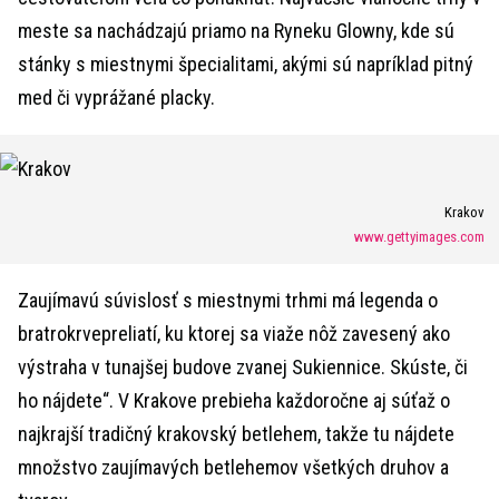
meste sa nachádzajú priamo na Ryneku Glowny, kde sú
stánky s miestnymi špecialitami, akými sú napríklad pitný
med či vyprážané placky.
Krakov
www.gettyimages.com
Zaujímavú súvislosť s miestnymi trhmi má legenda o
bratrokrvepreliatí, ku ktorej sa viaže nôž zavesený ako
výstraha v tunajšej budove zvanej Sukiennice. Skúste, či
ho nájdete“. V Krakove prebieha každoročne aj súťaž o
najkrajší tradičný krakovský betlehem, takže tu nájdete
množstvo zaujímavých betlehemov všetkých druhov a