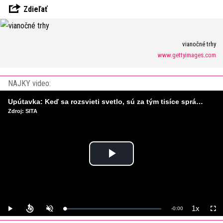
Zdieľať
vianočné trhy
www.gettyimages.com
NAJKY video:
Upútavka: Keď sa rozsvieti svetlo, sú za tým tisíce správnych rozhodnutí. Ako vzniká infraštruktúra, ktorú nevnímame?
Zdroj: SITA
Play
Video
1x
Remaining
-
0:00
Loaded
:
Play
Unmute
Playback
Full
0%
Rate