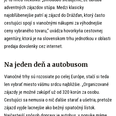
adventných zájazdov stúpa. Medzi klasicky
najobľúbenejšie patrí aj zájazd do Drážďan, ktorý často
cestujúci spojí s vianočnými nákupmi za výhodnejšie
ceny vybraného tovaru,“ uvádza hovorkyňa cestovnej
agentúry, ktorá je na slovenskom trhu jednotkou v oblasti
predaja dovolenky cez internet.
Na jeden deň a autobusom
Vianočné trhy sú rozosiate po celej Európe, stačí si teda
len vybrať miesto vášmu srdcu najbližšie. „Organizované
zájazdy je možné zakúpiť už od 320 korún za osobu.
Cestujúci sa nemusia o nič ďalšie starať a ušetria, pretože
zájazd vyjde lacnejšie ako bežný spiatočný lístok.
Najčastejší spôsob dopravy je autobus, v ponuke máme