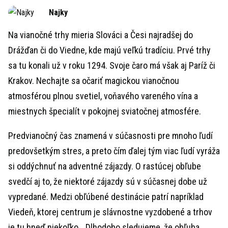
Time
Najky
Na vianočné trhy mieria Slováci a Česi najradšej do
Drážďan či do Viedne, kde majú veľkú tradíciu. Prvé trhy
sa tu konali už v roku 1294. Svoje čaro má však aj Paríž či
Krakov. Nechajte sa očariť magickou vianočnou
atmosférou plnou svetiel, voňavého vareného vína a
miestnych špecialít v pokojnej sviatočnej atmosfére.
Predvianočný čas znamená v súčasnosti pre mnoho ľudí
predovšetkým stres, a preto čím ďalej tým viac ľudí vyráža
si oddýchnuť na adventné zájazdy. O rastúcej obľube
svedčí aj to, že niektoré zájazdy sú v súčasnej dobe už
vypredané. Medzi obľúbené destinácie patrí napríklad
Viedeň, ktorej centrum je slávnostne vyzdobené a trhov
je tu hneď niekoľko. „Dlhodobo sledujeme, že obľuba