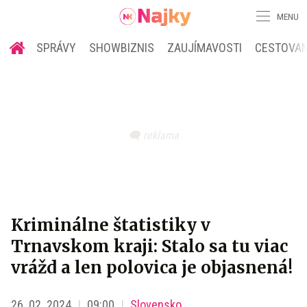
MENU
SPRÁVY
SHOWBIZNIS
ZAUJÍMAVOSTI
CESTOVAN
Kriminálne štatistiky v
Trnavskom kraji: Stalo sa tu viac
vrážd a len polovica je objasnená!
26. 02. 2024
09:00
Slovensko