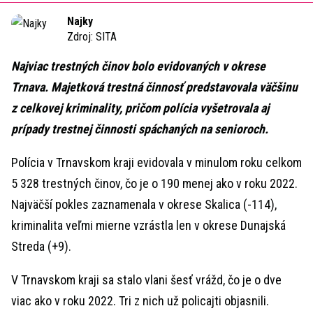
Time
Najky
Zdroj:
SITA
Najviac trestných činov bolo evidovaných v okrese
Trnava. Majetková trestná činnosť predstavovala väčšinu
z celkovej kriminality, pričom polícia vyšetrovala aj
prípady trestnej činnosti spáchaných na senioroch.
Polícia v Trnavskom kraji evidovala v minulom roku celkom
5 328 trestných činov, čo je o 190 menej ako v roku 2022.
Najväčší pokles zaznamenala v okrese Skalica (-114),
kriminalita veľmi mierne vzrástla len v okrese Dunajská
Streda (+9).
V Trnavskom kraji sa stalo vlani šesť vrážd, čo je o dve
viac ako v roku 2022. Tri z nich už policajti objasnili.