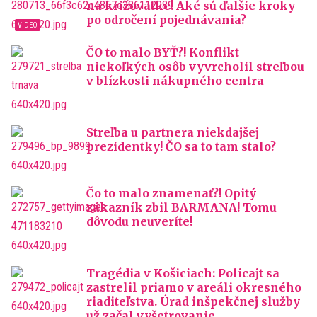
na križovatke! Aké sú ďalšie kroky
po odročení pojednávania?
ČO to malo BYŤ?! Konflikt
niekoľkých osôb vyvrcholil streľbou
v blízkosti nákupného centra
Streľba u partnera niekdajšej
prezidentky! ČO sa to tam stalo?
Čo to malo znamenať?! Opitý
zákazník zbil BARMANA! Tomu
dôvodu neuveríte!
Tragédia v Košiciach: Policajt sa
zastrelil priamo v areáli okresného
riaditeľstva. Úrad inšpekčnej služby
už začal vyšetrovanie