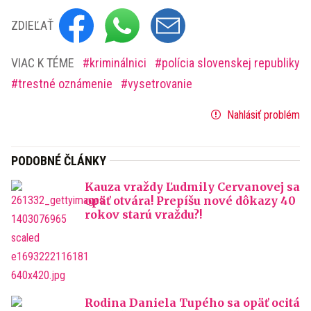
ZDIEĽAŤ
VIAC K TÉME
kriminálnici
polícia slovenskej republiky
trestné oznámenie
vysetrovanie
Nahlásiť problém
PODOBNÉ ČLÁNKY
Kauza vraždy Ľudmily Cervanovej sa
opäť otvára! Prepíšu nové dôkazy 40
rokov starú vraždu?!
Rodina Daniela Tupého sa opäť ocitá