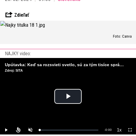
Zdieľať
Foto: Canva
NAJKY video:
Upútavka: Keď sa rozsvieti svetlo, sú za tým tisíce správnych rozhodnutí. Ako vzniká infraštruktúra, ktorú nevnímame?
Zdroj: SITA
Play
Video
1x
Remaining
-
0:00
Loaded
:
Play
Unmute
Playback
Full
0%
Rate