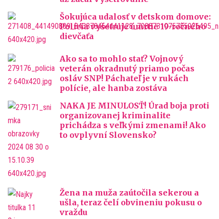
Šokujúca udalosť v detskom domove:
Polícia vyšetruje úmrtie 19-ročného
dievčaťa
Ako sa to mohlo stať? Vojnový
veterán okradnutý priamo počas
osláv SNP! Páchateľ je v rukách
polície, ale hanba zostáva
NAKA JE MINULOSŤ! Úrad boja proti
organizovanej kriminalite
prichádza s veľkými zmenami! Ako
to ovplyvní Slovensko?
Žena na muža zaútočila sekerou a
ušla, teraz čelí obvineniu pokusu o
vraždu