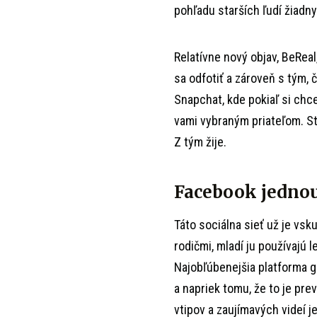
pohľadu starších ľudí žiadn
Relatívne nový objav, BeReal
sa odfotiť a zároveň s tým, 
Snapchat, kde pokiaľ si chce
vami vybraným priateľom. St
Z tým žije.
Facebook jedno
Táto sociálna sieť už je vsk
rodičmi, mladí ju používajú 
Najobľúbenejšia platforma ge
a napriek tomu, že to je pre
vtipov a zaujímavých videí j