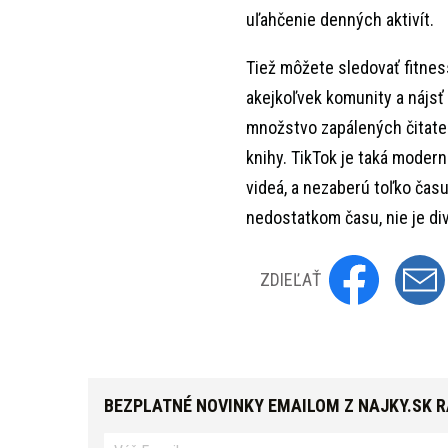
uľahčenie denných aktivít.
Tiež môžete sledovať fitness
akejkoľvek komunity a nájsť
množstvo zapálených čitateľ
knihy. TikTok je taká modern
videá, a nezaberú toľko čas
nedostatkom času, nie je div
ZDIEĽAŤ
BEZPLATNÉ NOVINKY EMAILOM Z NAJKY.SK 