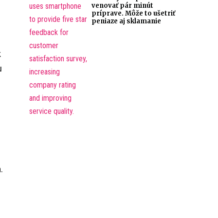
venovať pár minút
príprave. Môže to ušetriť
peniaze aj sklamanie
k
u
.
n