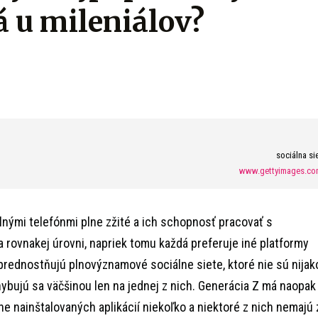
á u mileniálov?
sociálna si
www.gettyimages.co
lnými telefónmi plne zžité a ich schopnosť pracovať s
a rovnakej úrovni, napriek tomu každá preferuje iné platformy
uprednostňujú plnovýznamové sociálne siete, ktoré nie sú nijak
hybujú sa väčšinou len na jednej z nich. Generácia Z má naopak
e nainštalovaných aplikácií niekoľko a niektoré z nich nemajú 