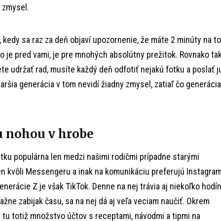
y zmysel.
, kedy sa raz za deň objaví upozornenie, že máte 2 minúty na to
čo je pred vami, je pre mnohých absolútny prežitok. Rovnako ta
te udržať rad, musíte každý deň odfotiť nejakú fotku a poslať j
aršia generácia v tom nevidí žiadny zmysel, zatiaľ čo generácia
u nohou v hrobe
utku populárna len medzi našimi rodičmi prípadne starými
len kvôli Messengeru a inak na komunikáciu preferujú Instagram
nerácie Z je však TikTok. Denne na nej trávia aj niekoľko hodí
važne zabijak času, sa na nej dá aj veľa veciam naučiť. Okrem
e tu totiž množstvo účtov s receptami, návodmi a tipmi na