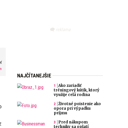
eť
m
NAJČÍTANEJŠIE
Ako zariadiť
tréningový kútik, ktorý
využije celá rodina
Životné poistenie ako
o
opora pri výpadku
príjmu
Pred nákupom
z
techniky sa oplatí