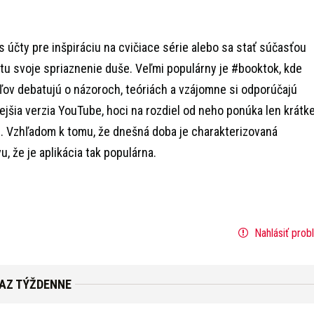
 účty pre inšpiráciu na cvičiace série alebo sa stať súčasťou
 tu svoje spriaznenie duše. Veľmi populárny je #booktok, kde
ov debatujú o názoroch, teóriách a vzájomne si odporúčajú
ejšia verzia YouTube, hoci na rozdiel od neho ponúka len krátk
u. Vzhľadom k tomu, že dnešná doba je charakterizovaná
u, že je aplikácia tak populárna.
Nahlásiť prob
RAZ TÝŽDENNE