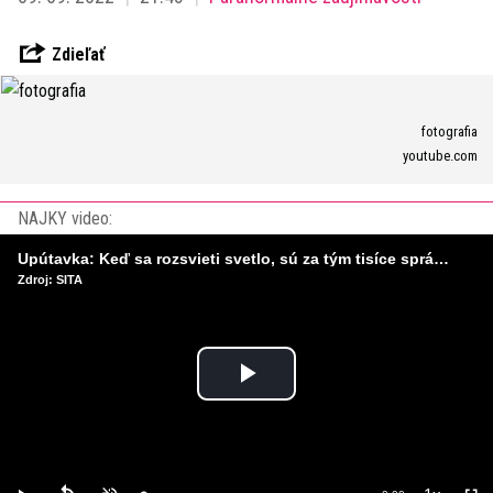
Zdieľať
fotografia
youtube.com
NAJKY video:
Upútavka: Keď sa rozsvieti svetlo, sú za tým tisíce správnych rozhodnutí. Ako vzniká infraštruktúra, ktorú nevnímame?
Zdroj: SITA
Play
Video