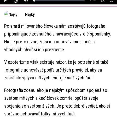
1x
Remaining
-
0:00
Loaded
:
Play
Unmute
Playback
Full
0%
Rate
Time
Najky
Po smrti milovaného človeka nám zostávajú fotografie
pripomínajúce zosnulého a navracajúce vrelé spomienky.
Nie je preto divné, že si ich uchovávame a počas
vhodných chvíľ si ich prezrieme.
V ezoterizme však existuje názor, že je potrebné si také
fotografie uchovávať podľa určitých pravidiel, aby sa
zabránilo vplyvu mŕtvych energie na živých ľudí.
Fotografia zosnulého je nejakým spôsobom spojená so
svetom mŕtvych a keď človek zomrie, opúšťa svoje
spojenie so svetom živých. Je preto dobré vedieť, ako si
správne uchovávať fotky mŕtvych ľudí.