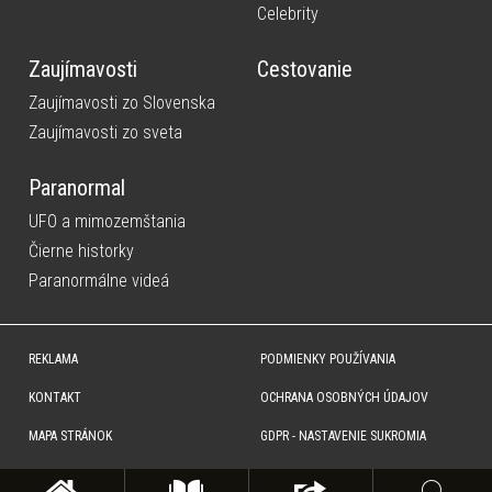
Celebrity
Zaujímavosti
Cestovanie
Zaujímavosti zo Slovenska
Zaujímavosti zo sveta
Paranormal
UFO a mimozemštania
Čierne historky
Paranormálne videá
REKLAMA
PODMIENKY POUŽÍVANIA
KONTAKT
OCHRANA OSOBNÝCH ÚDAJOV
MAPA STRÁNOK
GDPR - NASTAVENIE SUKROMIA
Copyright © SITA Slovenská tlačová agentúra a.s. Všetky práva vyhradené. Vyhradzujeme si právo udeľovať