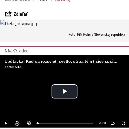
Zdieľať
Foto: FB/ Polícia Slovenskej republiky
NAJKY video:
Upútavka: Keď sa rozsvieti svetlo, sú za tým tisíce správnych rozhodnutí. Ako vzniká infraštruktúra, ktorú nevnímame?
Zdroj: SITA
Play
Video
1x
Remaining
-
0:00
Loaded
:
Play
Unmute
Playback
Full
0%
Rate