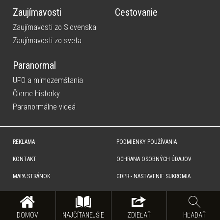
Zaujímavosti
Cestovanie
Zaujímavosti zo Slovenska
Zaujímavosti zo sveta
Paranormal
UFO a mimozemštania
Čierne historky
Paranormálne videá
REKLAMA
PODMIENKY POUŽÍVANIA
KONTAKT
OCHRANA OSOBNÝCH ÚDAJOV
MAPA STRÁNOK
GDPR - NASTAVENIE SUKROMIA
Copyright © SITA Slovenská tlačová agentúra a.s. Všetky práva vyhradené. Vyhradzujeme si právo udeľovať
súhlas na rozmnožovanie, šírenie a na verejný prenos obsahu. Na tejto stránke môžu byť umiestnené reklamné
odkazy, alebo reklamné produkty.
DOMOV
NAJČÍTANEJŠIE
ZDIEĽAŤ
HĽADAŤ