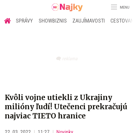
MENU
SPRÁVY
SHOWBIZNIS
ZAUJÍMAVOSTI
CESTOVAN
Kvôli vojne utiekli z Ukrajiny
milióny ľudí! Utečenci prekračujú
najviac TIETO hranice
22. 03. 2022
11:27
Novinky