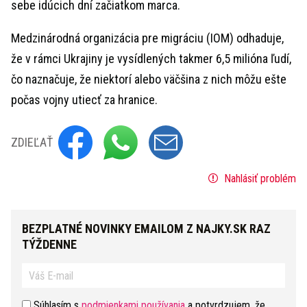
sebe idúcich dní začiatkom marca.
Medzinárodná organizácia pre migráciu (IOM) odhaduje,
že v rámci Ukrajiny je vysídlených takmer 6,5 milióna ľudí,
čo naznačuje, že niektorí alebo väčšina z nich môžu ešte
počas vojny utiecť za hranice.
ZDIEĽAŤ
Nahlásiť problém
BEZPLATNÉ NOVINKY EMAILOM Z NAJKY.SK RAZ
TÝŽDENNE
Súhlasím s
podmienkami používania
a potvrdzujem, že