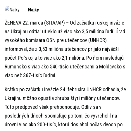
Time
Najky
ŽENEVA 22. marca (SITA/AP) – Od začiatku ruskej invázie
na Ukrajinu odtiaľ utieklo už viac ako 3,5 milióna ľudí. Úrad
vysokého komisára OSN pre utečencov (UNHCR)
informoval, že z 3,53 milióna utečencov prijalo najväčší
počet Poľsko, a to viac ako 2,1 milióna. Po ňom nasledujú
Rumunsko s viac ako 540-tisíc utečencami a Moldavsko s
viac než 367-tisíc ľuďmi.
Krátko po začiatku invázie 24. februára UNHCR odhadla, že
Ukrajinu môžno opustia zhruba štyri milióny utečencov.
Túto predpoveď však prehodnocuje. Odliv sa v
posledných dňoch spomaľuje po tom, čo vyvrcholil na
úrovni viac ako 200-tisíc, ktorú dosiahol počas dvoch po