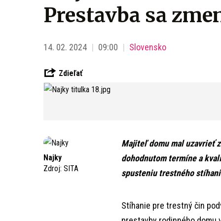
Prestavba sa zme
14. 02. 2024
09:00
Slovensko
Zdieľať
Majiteľ domu mal uzavrieť 
Najky
dohodnutom termíne a kvalit
Zdroj:
SITA
spusteniu trestného stíhani
Stíhanie pre trestný čin po
prestavby rodinného domu v 