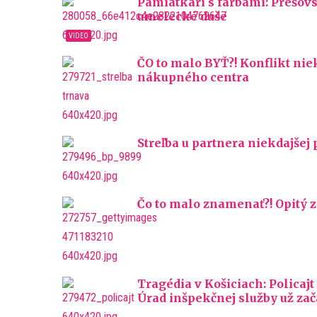
Pamiatkari s farbami: Prešov
umelecké duše
ČO to malo BYŤ?! Konflikt nie
nákupného centra
Streľba u partnera niekdajšej 
Čo to malo znamenať?! Opitý
Tragédia v Košiciach: Policajt
Úrad inšpekčnej služby už zač