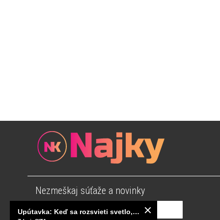
Nezmeškaj súťaže a novinky
Upútavka: Keď sa rozsvieti svetlo, sú za tým tisíce správnych rozhodnutí. Ako vzniká infraštruktúra, ktorú nevnímame?