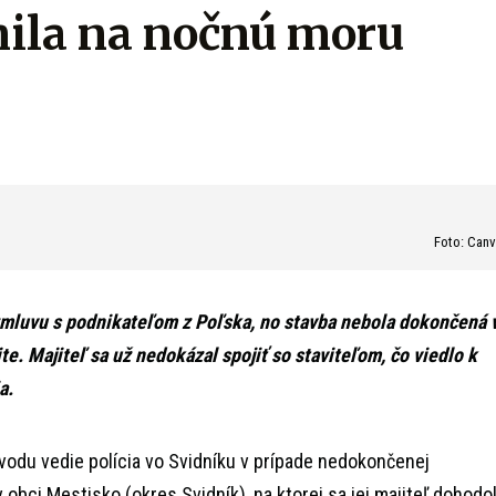
nila na nočnú moru
Foto: Can
zmluvu s podnikateľom z Poľska, no stavba nebola dokončená 
e. Majiteľ sa už nedokázal spojiť so staviteľom, čo viedlo k
a.
dvodu vedie polícia vo Svidníku v prípade nedokončenej
obci Mestisko (okres Svidník), na ktorej sa jej majiteľ dohodo