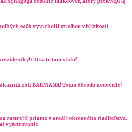
ská synagóga dostane makeover, ktorý prekvapí aj
koľkých osôb vyvrcholil streľbou v blízkosti
prezidentky! ČO sa to tam stalo?
 zákazník zbil BARMANA! Tomu dôvodu neuveríte!
 sa zastrelil priamo v areáli okresného riaditeľstva.
al vyšetrovanie