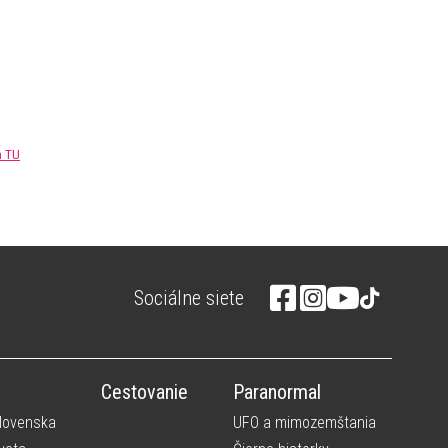
m TU
Sociálne siete
Cestovanie
Paranormal
Slovenska
UFO a mimozemštania