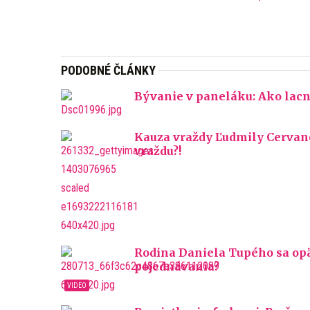
PODOBNÉ ČLÁNKY
Bývanie v paneláku: Ako lacno
Kauza vraždy Ľudmily Cervano
vraždu?!
Rodina Daniela Tupého sa opäť
pojednávania?