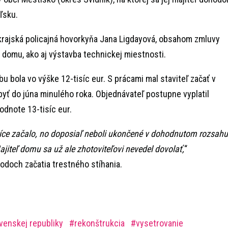
ľsku.
krajská policajná hovorkyňa Jana Ligdayová, obsahom zmluvy
domu, ako aj výstavba technickej miestnosti.
 bola vo výške 12-tisíc eur. S prácami mal staviteľ začať v
byť do júna minulého roka. Objednávateľ postupne vyplatil
odnote 13-tisíc eur.
íce začalo, no doposiaľ neboli ukončené v dohodnutom rozsahu
ajiteľ domu sa už ale zhotoviteľovi nevedel dovolať,
“
odoch začatia trestného stíhania.
ovenskej republiky
rekonštrukcia
vysetrovanie