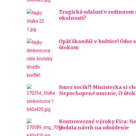
Tragická udalosť v rodinnom d
okolnosti?
Opäť škandál v kultúre! Ódor
útokom
Smer socík?! Ministerka si ch
Nepochopené umenie, či útok?
Kontroverzné výroky Fica: Ne
podala návrh na odsúdenie