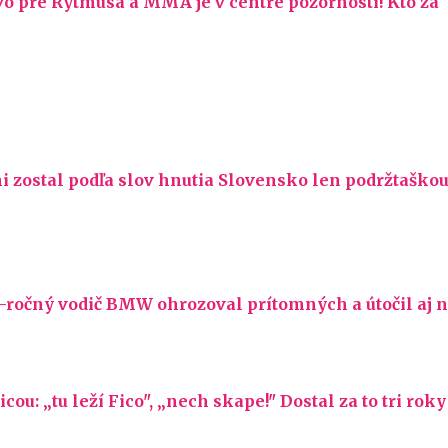
vo pre Rytmusa a MMA je v centre pozornosti! Kto za
i zostal podľa slov hnutia Slovensko len podržtaškou
16-ročný vodič BMW ohrozoval prítomných a útočil aj 
: „tu leží Fico", „nech skape!" Dostal za to tri roky