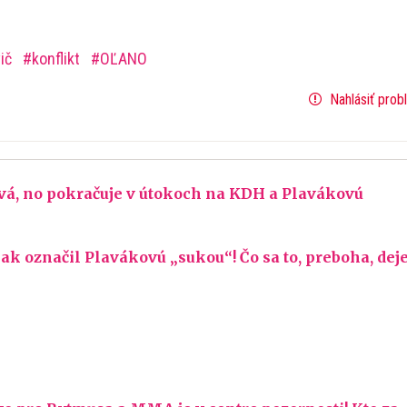
vič
konflikt
OĽANO
Nahlásiť prob
vá, no pokračuje v útokoch na KDH a Plavákovú
ak označil Plavákovú „sukou“! Čo sa to, preboha, deje