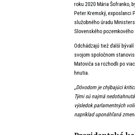
roku 2020 Mária Šofranko, b
Peter Kremský, exposlanci P
služobného úradu Ministerst
Slovenského pozemkového 
Odchádzajú tiež ďalší bývalí
svojom spoločnom stanovisk
Matoviča sa rozhodli po vi
hnutia.
„Dôvodom je chýbajúci kritic
Tými sú najmä nedotiahnutá
výsledok parlamentných volie
napríklad uponáhľaná zmena