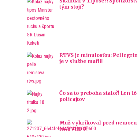
Škandál v Tipose?! Sponzorst
tým stojí?
RTVS je minulosťou: Pellegrin
je v službe mafii!
Čo sa to preboha stalo?! Len 
policajtov
Muž vykrikoval pred nemocnicou
NATVRDO!