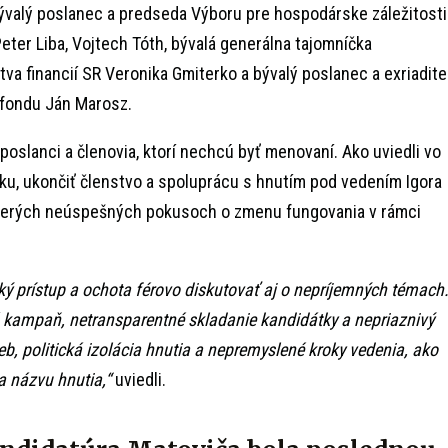
ývalý poslanec a predseda Výboru pre hospodárske záležitosti
eter Liba, Vojtech Tóth, bývalá generálna tajomníčka
va financií SR Veronika Gmiterko a bývalý poslanec a exriadite
fondu Ján Marosz.
 poslanci a členovia, ktorí nechcú byť menovaní. Ako uviedli vo
u, ukončiť členstvo a spoluprácu s hnutím pod vedením Igora
acerých neúspešných pokusoch o zmenu fungovania v rámci
ký prístup a ochota férovo diskutovať aj o nepríjemných témach
 kampaň, netransparentné skladanie kandidátky a nepriaznivý
b, politická izolácia hnutia a nepremyslené kroky vedenia, ako
 názvu hnutia,“
uviedli.