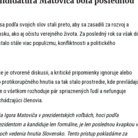
ndidatúra Matoviča bola poslednou
a podľa svojich slov stali preto, aby sa zasadili za rozvoj a
sku, ako aj očistu verejného života. Za posledný rok sa však d
alo stále viac populizmu, konfliktnosti a politického
e je otvorené diskusii, a kritické pripomienky ignoruje alebo
 protikorupčného hnutia sa tak stalo prostredie, kde prevládaj
om o všetkom rozhoduje pár spriaznených ľudí a nefunguje
chádzajúci členovia.
a Igora Matoviča v prezidentských voľbách, hoci podľa
rezidentom a kandiduje len formálne, je len poslednou kvapkou v
och vedenia hnutia Slovensko. Tento prístup pokladáme za