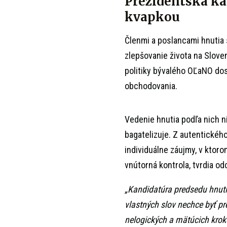
Prezidentská ka
kvapkou
Členmi a poslancami hnutia s
zlepšovanie života na Sloven
politiky bývalého OĽaNO dost
obchodovania.
Vedenie hnutia podľa nich ni
bagatelizuje. Z autentického
individuálne záujmy, v ktor
vnútorná kontrola, tvrdia od
„Kandidatúra predsedu hnuti
vlastných slov nechce byť p
nelogických a mätúcich krok