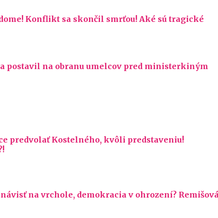
ome! Konflikt sa skončil smrťou! Aké sú tragické
 sa postavil na obranu umelcov pred ministerkiným
ce predvolať Kostelného, kvôli predstaveniu!
!
návisť na vrchole, demokracia v ohrození? Remišov