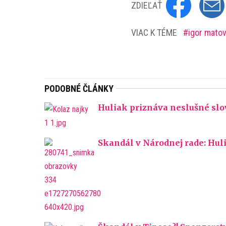
ZDIEĽAŤ
VIAC K TÉME
igor mato
PODOBNÉ ČLÁNKY
Huliak priznáva neslušné slo
Skandál v Národnej rade: Huli