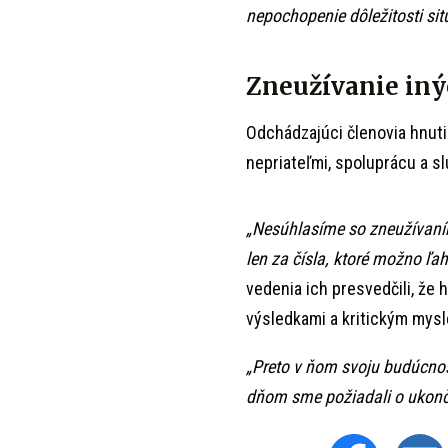
nepochopenie dôležitosti sit
Zneužívanie iný
Odchádzajúci členovia hnutia
nepriateľmi, spoluprácu a sl
„Nesúhlasíme so zneužívaní
len za čísla, ktoré možno ľa
vedenia ich presvedčili, že
výsledkami a kritickým mysl
„Preto v ňom svoju budúcnos
dňom sme požiadali o ukonče