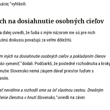
uácie,“
vyhlásili.
ch na dosiahnutie osobných cieľov
 ďalej uviedli, že ľudia s iným názorom nie sú pre nich
ušnú diskusiu považujú za veľmi dôležitú.
m iných na dosiahnutie osobných cieľov a pokladaním členov
hko vymeniť,“
dodali. Podčiarkli, že posledné rozhodnutia a krok
 hnutie Slovensko nemá záujem dávať priestor ľuďom s
ením.
ť nevidíme a rozhodli sme sa ísť vlastnou cestou. Dnešným
nie členstva v hnutí Slovensko,“
uviedli na záver.