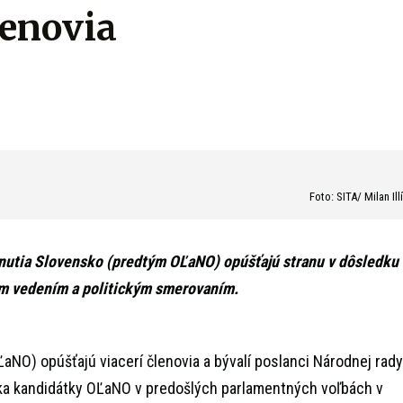
lenovia
Foto: SITA/ Milan Ill
 hnutia Slovensko (predtým OĽaNO) opúšťajú stranu v dôsledku
ým vedením a politickým smerovaním.
aNO) opúšťajú viacerí členovia a bývalí poslanci Národnej rady
ka kandidátky OĽaNO v predošlých parlamentných voľbách v