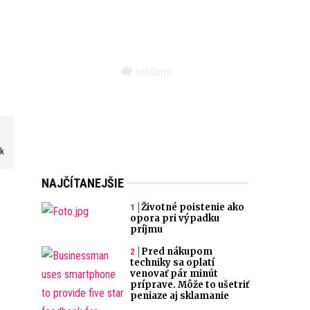
ík
NAJČÍTANEJŠIE
Životné poistenie ako
opora pri výpadku
príjmu
Pred nákupom
techniky sa oplatí
venovať pár minút
príprave. Môže to ušetriť
peniaze aj sklamanie