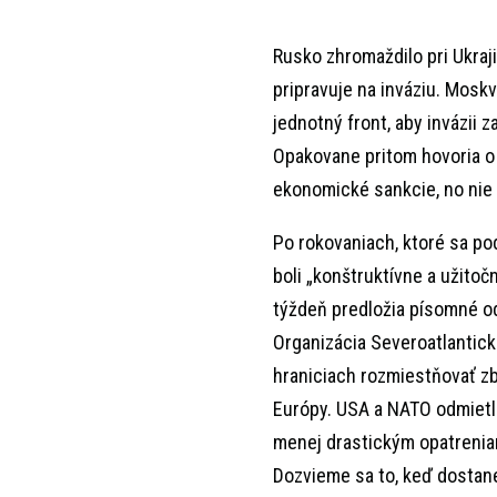
Rusko zhromaždilo pri Ukraj
pripravuje na inváziu. Moskv
jednotný front, aby invázii z
Opakovane pritom hovoria o 
ekonomické sankcie, no nie 
Po rokovaniach, ktoré sa podľ
boli „konštruktívne a užitoč
týždeň predložia písomné o
Organizácia Severoatlantick
hraniciach rozmiestňovať zb
Európy. USA a NATO odmietli
menej drastickým opatrenia
Dozvieme sa to, keď dostan