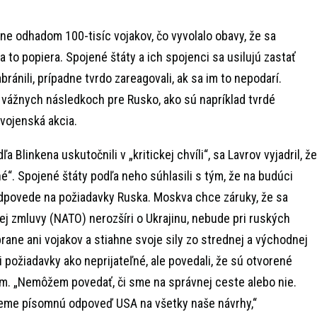
ine odhadom 100-tisíc vojakov, čo vyvolalo obavy, že sa
a to popiera. Spojené štáty a ich spojenci sa usilujú zastať
abránili, prípadne tvrdo zareagovali, ak sa im to nepodarí.
vážnych následkoch pre Rusko, ako sú napríklad tvrdé
vojenská akcia.
a Blinkena uskutočnili v „kritickej chvíli“, sa Lavrov vyjadril, že
né“. Spojené štáty podľa neho súhlasili s tým, že na budúci
dpovede na požiadavky Ruska. Moskva chce záruky, že sa
ej zmluvy (NATO) nerozšíri o Ukrajinu, nebude pri ruských
rane ani vojakov a stiahne svoje sily zo strednej a východnej
 požiadavky ako neprijateľné, ale povedali, že sú otvorené
m. „Nemôžem povedať, či sme na správnej ceste alebo nie.
eme písomnú odpoveď USA na všetky naše návrhy,“