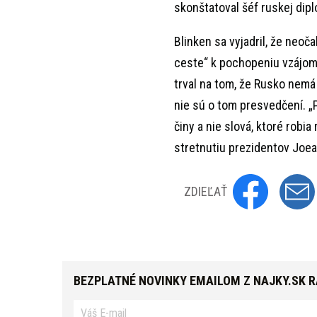
skonštatoval šéf ruskej dip
Blinken sa vyjadril, že neoč
ceste“ k pochopeniu vzájom
trval na tom, že Rusko nemá 
nie sú o tom presvedčení. „P
činy a nie slová, ktoré robia
stretnutiu prezidentov Joea 
ZDIEĽAŤ
BEZPLATNÉ NOVINKY EMAILOM Z NAJKY.SK 