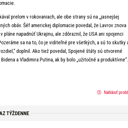
lomacie.
akával prelom v rokovaniach, ale obe strany sú na „jasnejšej
ných obáv. Šéf americkej diplomacie povedal, že Lavrov znova
v pláne napadnúť Ukrajinu, ale zdôraznil, že USA ani spojenci
ozeráme sa na to, čo je viditeľné pre všetkých, a sú to skutky 
 rozdiel,“ doplnil. Ako tiež povedal, Spojené štáty sú otvorené
Bidena a Vladimira Putina, ak by bolo „užitočné a produktívne“.
Nahlásiť prob
RAZ TÝŽDENNE