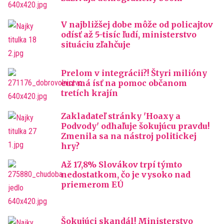
V najbližšej dobe môže od policajtov
odísť až 5-tisíc ľudí, ministerstvo
situáciu zľahčuje
Prelom v integrácii?! Štyri milióny
eur má ísť na pomoc občanom
tretích krajín
Zakladateľ stránky 'Hoaxy a
Podvody' odhaľuje šokujúcu pravdu!
Zmenila sa na nástroj politickej
hry?
Až 17,8% Slovákov trpí týmto
nedostatkom, čo je vysoko nad
priemerom EÚ
Šokujúci skandál! Ministerstvo