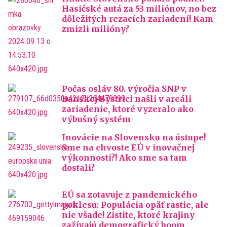
Hasičské autá za 53 miliónov, no bez
dôležitých rezacích zariadení! Kam
zmizli milióny?
Počas osláv 80. výročia SNP v
Banskej Bystrici našli v areáli
zariadenie, ktoré vyzeralo ako
výbušný systém
Inovácie na Slovensku na ústupe!
Sme na chvoste EÚ v inovačnej
výkonnosti?! Ako sme sa tam
dostali?
EÚ sa zotavuje z pandemického
poklesu: Populácia opäť rastie, ale
nie všade! Zistite, ktoré krajiny
zažívajú demografický boom