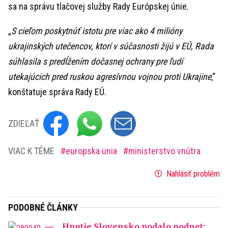
sa na správu tlačovej služby Rady Európskej únie.
„
S cieľom poskytnúť istotu pre viac ako 4 milióny
ukrajinských utečencov, ktorí v súčasnosti žijú v EÚ, Rada
súhlasila s predĺžením dočasnej ochrany pre ľudí
utekajúcich pred ruskou agresívnou vojnou proti Ukrajine
,“
konštatuje správa Rady EÚ.
ZDIEĽAŤ
VIAC K TÉME
europska unia
ministerstvo vnútra
Nahlásiť problém
PODOBNÉ ČLÁNKY
Hnutie Slovensko podalo podnet: