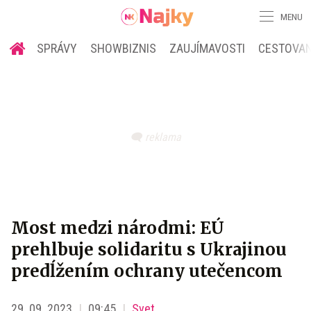
MENU
SPRÁVY
SHOWBIZNIS
ZAUJÍMAVOSTI
CESTOVAN
Most medzi národmi: EÚ
prehlbuje solidaritu s Ukrajinou
predĺžením ochrany utečencom
29. 09. 2023
09:45
Svet