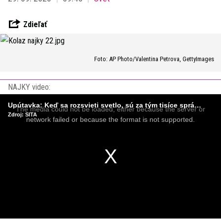
Zdieľať
Foto: AP Photo/Valentina Petrova, GettyImages
NAJKY video:
This
is
Upútavka: Keď sa rozsvieti svetlo, sú za tým tisíce správnych rozhodnutí. Ako vzniká infraštruktúra, ktorú nevnímame?
a
The media could not be loaded, either because the server or
modal
Zdroj: SITA
window.
network failed or because the format is not supported.