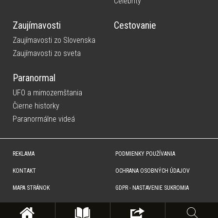
Celebrity
Zaujímavosti
Cestovanie
Zaujímavosti zo Slovenska
Zaujímavosti zo sveta
Paranormal
UFO a mimozemštania
Čierne historky
Paranormálne videá
REKLAMA
PODMIENKY POUŽÍVANIA
KONTAKT
OCHRANA OSOBNÝCH ÚDAJOV
MAPA STRÁNOK
GDPR - NASTAVENIE SUKROMIA
Copyright © SITA Slovenská tlačová agentúra a.s. Všetky práva vyhradené. Vyhradzujeme si právo udeľovať
súhlas na rozmnožovanie, šírenie a na verejný prenos obsahu. Na tejto stránke môžu byť umiestnené reklamné