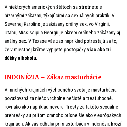
V niektorých amerických štátoch sa stretnete s
bizarnými zákazmi, týkajúcimi sa sexuálnych praktík. V
Severnej Karolíne je zakázany orálny sex, vo Virgínii,
Utahu, Mississipi a Georgii je okrem orálneho zákázany aj
análny sex. V Texase vás zas napríklad potrestajú za to,
že v miestnej krčme vypijete postojačky
viac ako tri
dúšky alkoholu
.
INDONÉZIA – Zákaz masturbácie
V mnohých krajinách východného sveta je masturbácia
považovaná za niečo vrcholne nečisté a trestuhodné,
rovnako ako napríklad nevera. Tresty za takéto sexuálne
prehrešky sú pritom omnoho prísnejšie ako v európskych
krajinách. Ak vás odhalia pri masturbácii v Indonézii,
hrozí