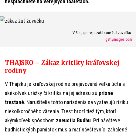
nespláchnete na verejných toaletách.
V Singapure je zakázané žuť zuvačku.
gettyimages.com
THAJSKO – Zákaz kritiky kráľovskej
rodiny
V Thajsku je kráľovskej rodine prejavovaná veľká úcta a
akékoľvek urážky či kritika na jej adresu sú
prísne
trestané
. Narušitelia tohto nariadenia sa vystavujú riziku
niekoľkoročného väzenia. Trest hrozí tiež tým, ktorí
akýmkoľvek spôsobom
zneuctia Budhu
. Pri návšteve
budhistických pamiatok musia mať návštevníci zahalené