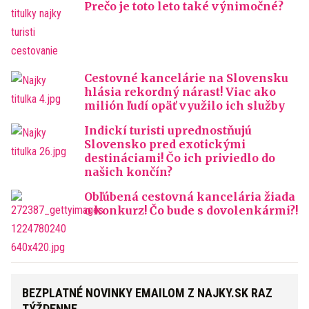
Prečo je toto leto také výnimočné?
Cestovné kancelárie na Slovensku
hlásia rekordný nárast! Viac ako
milión ľudí opäť využilo ich služby
Indickí turisti uprednostňujú
Slovensko pred exotickými
destináciami! Čo ich priviedlo do
našich končín?
Obľúbená cestovná kancelária žiada
o konkurz! Čo bude s dovolenkármi?!
BEZPLATNÉ NOVINKY EMAILOM Z NAJKY.SK RAZ
TÝŽDENNE