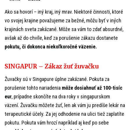
Ako sa hovorí – iný kraj, iný mrav. Niektoré činnosti, ktoré
vo svojej krajine považujeme za bežné, môžu byť v iných
krajinách sveta zakázané. Môže sa vám to zdať absurdné,
avšak až do chvíle, keď za porušenie zákazu dostanete
pokutu, či dokonca niekoľkoročné väzenie.
SINGAPUR – Zákaz žuť žuvačku
Žuvačky sú v Singapure úplne zakázané. Pokuta za
porušenie tohto nariadenia
môže dosiahnuť až 100-tisíc
eur
, prípadne skončíte na dva roky v singapurskom
väzení. Žuvačku môžete žuť, len ak vám ju predíše lekár na
terapeutické účely. Za jej odhodenie na ulici tiež zaplatíte
pokutu. Pokuta vám hrozí napríklad aj keď po sebe