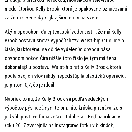
moderátorkou Kelly Brook, ktorá je opakovane označovaná
za ženu s vedecky najkrajším telom na svete.
Akým spôsobom ďalej texasskí vedci zistili, že má Kelly
Brook postavu snov? Vypočítali tzv. waist-hip ratio. Ide o
číslo, ku ktorému sa dôjde vydelením obvodu pása
obvodom bokov. Čím nižšie toto číslo je, tým má žena
dokonalejšiu postavu. Waist-hip ratio Kelly Brook, ktorá
podľa svojich slov nikdy nepodstúpila plastickú operáciu,
je pritom 0,7, čo je ideál.
Napriek tomu, že Kelly Brook sa podľa vedeckých
výpočtov pýši ideálnym telom, táto kráska priznáva, že si
ju kvôli postave ľudia veľakrát doberali. Keď napríklad v
roku 2017 zverejnila na Instagrame fotku v bikinách,