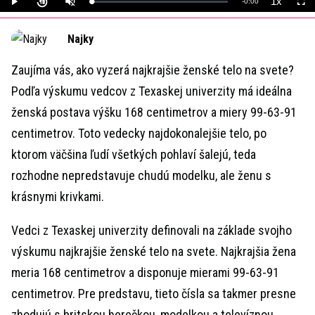
1x
Remaining
-
0:00
Loaded
:
Play
Unmute
Playback
Full
0%
Rate
Time
Najky
Zaujíma vás, ako vyzerá najkrajšie ženské telo na svete?
Podľa výskumu vedcov z Texaskej univerzity má ideálna
ženská postava výšku 168 centimetrov a miery 99-63-91
centimetrov. Toto vedecky najdokonalejšie telo, po
ktorom väčšina ľudí všetkých pohlaví šalejú, teda
rozhodne nepredstavuje chudú modelku, ale ženu s
krásnymi krivkami.
Vedci z Texaskej univerzity definovali na základe svojho
výskumu najkrajšie ženské telo na svete. Najkrajšia žena
meria 168 centimetrov a disponuje mierami 99-63-91
centimetrov. Pre predstavu, tieto čísla sa takmer presne
zhodujú s britskou herečkou, modelkou a televíznou