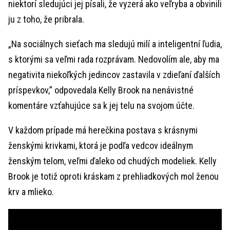
niektorí sledujúci jej písali, že vyzerá ako veľryba a obvinili
ju z toho, že pribrala.
„Na sociálnych sieťach ma sledujú milí a inteligentní ľudia,
s ktorými sa veľmi rada rozprávam. Nedovolím ale, aby ma
negativita niekoľkých jedincov zastavila v zdieľaní ďalších
príspevkov,” odpovedala Kelly Brook na nenávistné
komentáre vzťahujúce sa k jej telu na svojom účte.
V každom prípade má herečkina postava s krásnymi
ženskými krivkami, ktorá je podľa vedcov ideálnym
ženským telom, veľmi ďaleko od chudých modeliek. Kelly
Brook je totiž oproti kráskam z prehliadkových mol ženou
krv a mlieko.