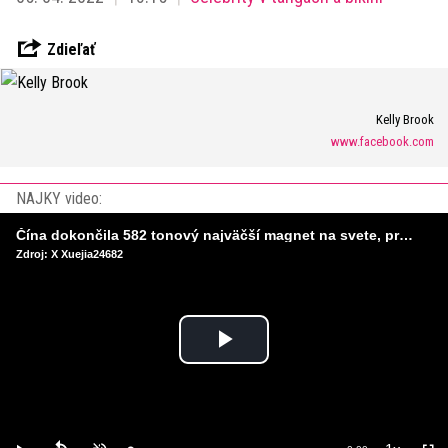
Zdieľať
Kelly Brook
www.facebook.com
NAJKY video:
Čína dokončila 582 tonový najväčší magnet na svete, pripravený na stavbu umelého Slnka
Zdroj: X Xuejia24682
Play
Video