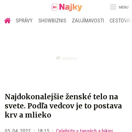
MENU
SPRÁVY
SHOWBIZNIS
ZAUJÍMAVOSTI
CESTOVAN
Najdokonalejšie ženské telo na
svete. Podľa vedcov je to postava
krv a mlieko
05. 04. 2022
18:15
Celebrity v tangách a bikini