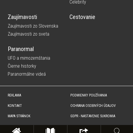
Celebrity
Zaujímavosti
Cestovanie
Zaujímavosti zo Slovenska
Zaujímavosti zo sveta
Paranormal
UFO a mimozemštania
Čierne historky
Paranormálne videá
REKLAMA
PODMIENKY POUŽÍVANIA
KONTAKT
OCHRANA OSOBNÝCH ÚDAJOV
MAPA STRÁNOK
GDPR - NASTAVENIE SUKROMIA
Copyright © SITA Slovenská tlačová agentúra a.s. Všetky práva vyhradené. Vyhradzujeme si právo udeľovať
súhlas na rozmnožovanie, šírenie a na verejný prenos obsahu. Na tejto stránke môžu byť umiestnené reklamné