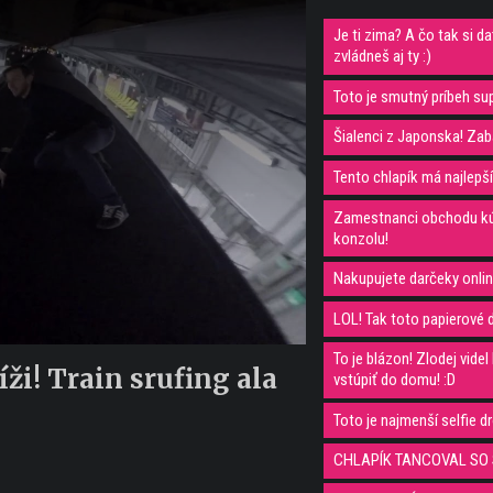
Je ti zima? A čo tak si d
zvládneš aj ty :)
Toto je smutný príbeh s
Šialenci z Japonska! Zab
Tento chlapík má najlepší
Zamestnanci obchodu kúpi
konzolu!
Nakupujete darčeky online
LOL! Tak toto papierové d
To je blázon! Zlodej vid
ži! Train srufing ala
vstúpiť do domu! :D
Toto je najmenší selfie d
CHLAPÍK TANCOVAL SO S