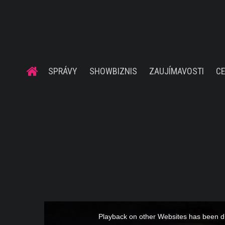
SPRÁVY
SHOWBIZNIS
ZAUJÍMAVOSTI
C
This
is
a
Playback on other Websites has been di
modal
window.