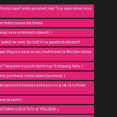
ať horúci kúpeľ vonku uprostred zimy? Tu je super návod, ktorý
uper hrdinu menom Kai Greene
ávajú sa na extrémnych vtípkoch :)
 vankúš na svete. Spí totiž to na gepardoch afrických!
li chlapcovi, ktorý sa tam chodil hrávať na WiiU jeho vlastnú
? Tak potom si pozrite týchto top 10 shopping failov :)
ielo potreboval značnú dávku trpezlivosti :)
el bezpečnostné kamery a počul psov no aj tak sa rozhodol
rone na svete!;)
TOVKOU ĽUDÍ A TOTO JE VÝSLEDOK ;)