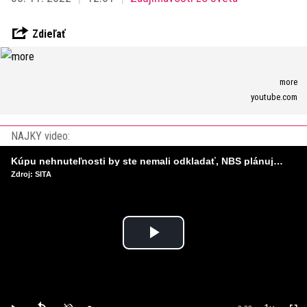
Zdieľať
more
youtube.com
NAJKY video:
Kúpu nehnuteľnosti by ste nemali odkladať, NBS plánuje sprísniť pravidlá pri hypotékach
Zdroj: SITA
Play
Video