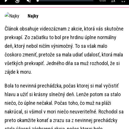
1x
Remaining
-
0:00
Loaded
:
Play
Unmute
Playback
Full
0%
Rate
Time
Najky
Článok obsahuje videozáznam z akcie, ktorá vás skutočne
prekvapí. Zo začiatku to bol pre hrdinu úplne normálny
deň, ktorý nebol ničím výnimočný. To sa však malo
čoskoro zmeniť, pretože sa mala udiať udalosť, ktorá mala
všetkých prekvapiť. Jedného dňa sa muž rozhodol, že si
zájde k moru.
Bola to nevinná prechádzka, počas ktorej si mal vyčistiť
hlavu a užiť si krásny slnečný deň. Lenže potom sa stalo
niečo, čo úplne nečakal. Počas toho, čo muž na pláži
nakrúcal, si všimol v mori niečo neuveriteľné. Rozhodol sa
preto okamžite konať a zrazu sa z nevinnej prechádzky
stala úžasná záchranná akcia, počas ktorej bolo