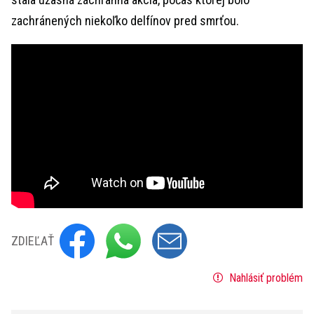
zachránených niekoľko delfínov pred smrťou.
ZDIEĽAŤ
Nahlásiť problém