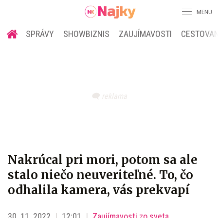
MENU
SPRÁVY
SHOWBIZNIS
ZAUJÍMAVOSTI
CESTOVAN
Nakrúcal pri mori, potom sa ale
stalo niečo neuveriteľné. To, čo
odhalila kamera, vás prekvapí
30. 11. 2022
12:01
Zaujímavosti zo sveta