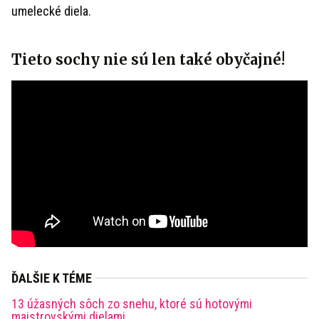
umelecké diela.
Tieto sochy nie sú len také obyčajné!
ĎALŠIE K TÉME
13 úžasných sôch zo snehu, ktoré sú hotovými
majstrovskými dielami