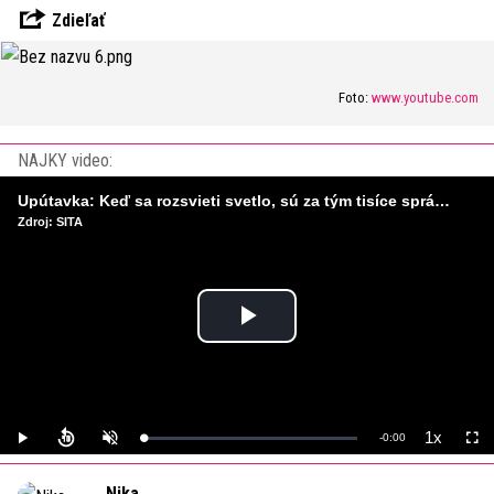
Zdieľať
Foto:
www.youtube.com
NAJKY video:
Upútavka: Keď sa rozsvieti svetlo, sú za tým tisíce správnych rozhodnutí. Ako vzniká infraštruktúra, ktorú nevnímame?
Zdroj: SITA
Play
Video
1x
Remaining
-
0:00
Loaded
:
Play
Unmute
Playback
Full
0%
Rate
Time
Nika