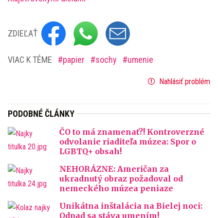
ZDIEĽAŤ
VIAC K TÉME
papier
sochy
umenie
Nahlásiť problém
PODOBNÉ ČLÁNKY
ČO to má znamenať?! Kontroverzné
odvolanie riaditeľa múzea: Spor o
LGBTQ+ obsah!
NEHORÁZNE: Američan za
ukradnutý obraz požadoval od
nemeckého múzea peniaze
Unikátna inštalácia na Bielej noci:
Odpad sa stáva umením!