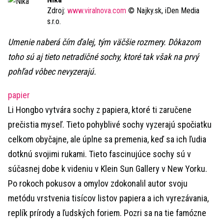
Zdroj:
www.viralnova.com
© Najky.sk, iDen Media
s.r.o.
Umenie naberá čím ďalej, tým väčšie rozmery. Dôkazom
toho sú aj tieto netradičné sochy, ktoré tak však na prvý
pohľad vôbec nevyzerajú.
papier
Li Hongbo vytvára sochy z papiera, ktoré ti zaručene
prečistia myseľ. Tieto pohyblivé sochy vyzerajú spočiatku
celkom obyčajne, ale úplne sa premenia, keď sa ich ľudia
dotknú svojimi rukami. Tieto fascinujúce sochy sú v
súčasnej dobe k videniu v Klein Sun Gallery v New Yorku.
Po rokoch pokusov a omylov zdokonalil autor svoju
metódu vrstvenia tisícov listov papiera a ich vyrezávania,
replík prírody a ľudských foriem. Pozri sa na tie famózne