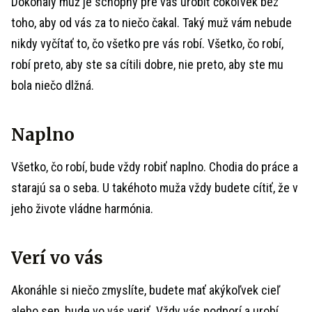
Dokonalý muž je schopný pre vás urobiť čokoľvek bez
toho, aby od vás za to niečo čakal. Taký muž vám nebude
nikdy vyčítať to, čo všetko pre vás robí. Všetko, čo robí,
robí preto, aby ste sa cítili dobre, nie preto, aby ste mu
bola niečo dlžná.
Naplno
Všetko, čo robí, bude vždy robiť naplno. Chodia do práce a
starajú sa o seba. U takéhoto muža vždy budete cítiť, že v
jeho živote vládne harmónia.
Verí vo vás
Akonáhle si niečo zmyslíte, budete mať akýkoľvek cieľ
alebo sen, bude vo vás veriť. Vždy vás podporí a urobí