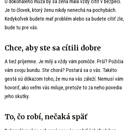
U dokonalého muža by sa žena mala vždy cítiť v bezpečí.
Je to človek, ktorý ženu nikdy nenechá na pochybách.
Kedykoľvek budete mať problém alebo sa budete cítiť zle,
bude tu pre vás.
Chce, aby ste sa cítili dobre
A tiež príjemne. Je milý a vždy vám pomôže. Prší? Požičia
vám svoju bundu. Ste chorá? Postará sa o vás. Takéto
gestá sú dôkazom toho, že mu na vás záleží. Nemusí vám
hovoriť, ako veľmi vás miluje, pretože to za neho povedia
jeho skutky.
To, čo robí, nečaká späť