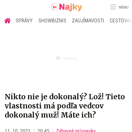
MENU
SPRÁVY
SHOWBIZNIS
ZAUJÍMAVOSTI
CESTOVAN
Nikto nie je dokonalý? Lož! Tieto
vlastnosti má podľa vedcov
dokonalý muž! Máte ich?
11. 10. 2021
20:45
Zábavné príspevky