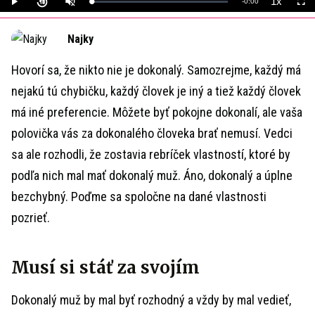
1x
Remaining
-
0:00
Loaded
:
Play
Unmute
Playback
Full
0%
Rate
Time
Najky
Hovorí sa, že nikto nie je dokonalý. Samozrejme, každý má
nejakú tú chybičku, každý človek je iný a tiež každý človek
má iné preferencie. Môžete byť pokojne dokonalí, ale vaša
polovička vás za dokonalého človeka brať nemusí. Vedci
sa ale rozhodli, že zostavia rebríček vlastností, ktoré by
podľa nich mal mať dokonalý muž. Áno, dokonalý a úplne
bezchybný. Poďme sa spoločne na dané vlastnosti
pozrieť.
Musí si stáť za svojím
Dokonalý muž by mal byť rozhodný a vždy by mal vedieť,