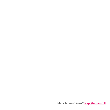
Máte tip na článok?
Napíšte nám TU