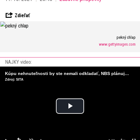
Zdieľať
pekný chlap
www.gettyimages.com
NAJKY video:
Kúpu nehnuteľnosti by ste nemali odkladať, NBS plánuje sprísniť pravidlá pri hypotékach
Zdroj: SITA
Play
Video