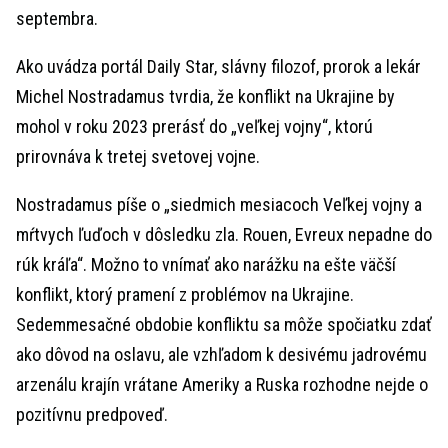
septembra.
Ako uvádza portál Daily Star, slávny filozof, prorok a lekár
Michel Nostradamus tvrdia, že konflikt na Ukrajine by
mohol v roku 2023 prerásť do „veľkej vojny“, ktorú
prirovnáva k tretej svetovej vojne.
Nostradamus píše o „siedmich mesiacoch Veľkej vojny a
mŕtvych ľuďoch v dôsledku zla. Rouen, Evreux nepadne do
rúk kráľa“. Možno to vnímať ako narážku na ešte väčší
konflikt, ktorý pramení z problémov na Ukrajine.
Sedemmesačné obdobie konfliktu sa môže spočiatku zdať
ako dôvod na oslavu, ale vzhľadom k desivému jadrovému
arzenálu krajín vrátane Ameriky a Ruska rozhodne nejde o
pozitívnu predpoveď.