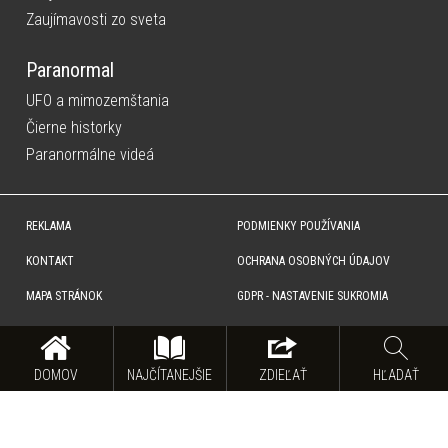
Zaujímavosti zo sveta
Paranormal
UFO a mimozemštania
Čierne historky
Paranormálne videá
REKLAMA
PODMIENKY POUŽÍVANIA
KONTAKT
OCHRANA OSOBNÝCH ÚDAJOV
MAPA STRÁNOK
GDPR - NASTAVENIE SUKROMIA
Copyright © SITA Slovenská tlačová agentúra a.s. Všetky práva vyhradené. Vyhradzujeme si právo udeľovať
súhlas na rozmnožovanie, šírenie a na verejný prenos obsahu. Na tejto stránke môžu byť umiestnené reklamné
odkazy, alebo reklamné produkty.
DOMOV
NAJČÍTANEJŠIE
ZDIEĽAŤ
HĽADAŤ