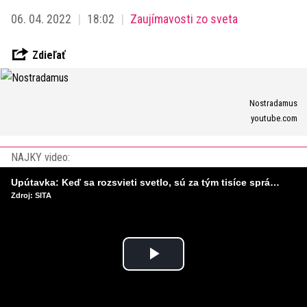
06. 04. 2022
18:02
Zaujímavosti zo sveta
Zdieľať
Nostradamus
youtube.com
NAJKY video:
Upútavka: Keď sa rozsvieti svetlo, sú za tým tisíce správnych rozhodnutí. Ako vzniká infraštruktúra, ktorú nevnímame?
Zdroj: SITA
Play
Video