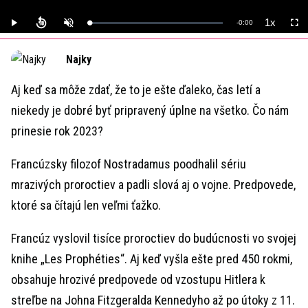
1x
Remaining
-
0:00
Loaded
:
Play
Unmute
Playback
Full
0%
Rate
Time
Najky
Aj keď sa môže zdať, že to je ešte ďaleko, čas letí a
niekedy je dobré byť pripravený úplne na všetko. Čo nám
prinesie rok 2023?
Francúzsky filozof Nostradamus poodhalil sériu
mrazivých proroctiev a padli slová aj o vojne. Predpovede,
ktoré sa čítajú len veľmi ťažko.
Francúz vyslovil tisíce proroctiev do budúcnosti vo svojej
knihe „Les Prophéties“. Aj keď vyšla ešte pred 450 rokmi,
obsahuje hrozivé predpovede od vzostupu Hitlera k
streľbe na Johna Fitzgeralda Kennedyho až po útoky z 11.