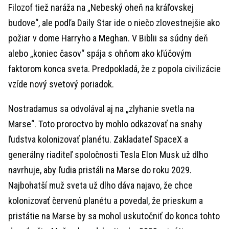
Filozof tiež naráža na „Nebeský oheň na kráľovskej
budove“, ale podľa Daily Star ide o niečo zlovestnejšie ako
požiar v dome Harryho a Meghan. V Biblii sa súdny deň
alebo „koniec časov“ spája s ohňom ako kľúčovým
faktorom konca sveta. Predpokladá, že z popola civilizácie
vzíde nový svetový poriadok.
Nostradamus sa odvolával aj na „zlyhanie svetla na
Marse“. Toto proroctvo by mohlo odkazovať na snahy
ľudstva kolonizovať planétu. Zakladateľ SpaceX a
generálny riaditeľ spoločnosti Tesla Elon Musk už dlho
navrhuje, aby ľudia pristáli na Marse do roku 2029.
Najbohatší muž sveta už dlho dáva najavo, že chce
kolonizovať červenú planétu a povedal, že prieskum a
pristátie na Marse by sa mohol uskutočniť do konca tohto