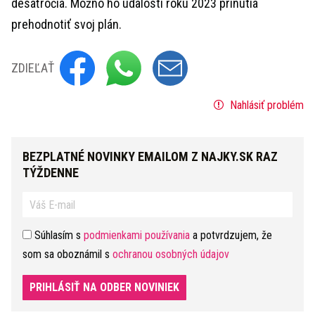
desaťročia. Možno ho udalosti roku 2023 prinútia
prehodnotiť svoj plán.
ZDIEĽAŤ
Nahlásiť problém
BEZPLATNÉ NOVINKY EMAILOM Z NAJKY.SK RAZ
TÝŽDENNE
Súhlasím s
podmienkami používania
a potvrdzujem, že
som sa oboznámil s
ochranou osobných údajov
PRIHLÁSIŤ NA ODBER NOVINIEK