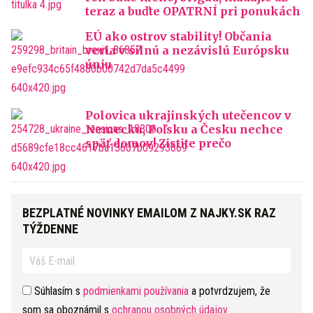
teraz a buďte OPATRNÍ pri ponukách
EÚ ako ostrov stability! Občania
veria v silnú a nezávislú Európsku
úniu
Polovica ukrajinských utečencov v
Nemecku, Poľsku a Česku nechce
späť domov! Zistite prečo
BEZPLATNÉ NOVINKY EMAILOM Z NAJKY.SK RAZ
TÝŽDENNE
Súhlasím s
podmienkami používania
a potvrdzujem, že
som sa oboznámil s
ochranou osobných údajov