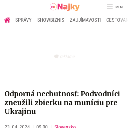
MENU
SPRÁVY
SHOWBIZNIS
ZAUJÍMAVOSTI
CESTOVAN
Odporná nechutnosť: Podvodníci
zneužili zbierku na muníciu pre
Ukrajinu
23. 04. 2024
09:00
Slovensko