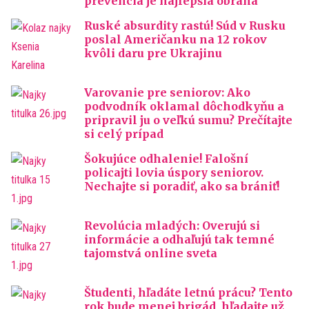
prevencia je najlepšia obrana
Ruské absurdity rastú! Súd v Rusku
poslal Američanku na 12 rokov
kvôli daru pre Ukrajinu
Varovanie pre seniorov: Ako
podvodník oklamal dôchodkyňu a
pripravil ju o veľkú sumu? Prečítajte
si celý prípad
Šokujúce odhalenie! Falošní
policajti lovia úspory seniorov.
Nechajte si poradiť, ako sa brániť!
Revolúcia mladých: Overujú si
informácie a odhaľujú tak temné
tajomstvá online sveta
Študenti, hľadáte letnú prácu? Tento
rok bude menej brigád, hľadajte už