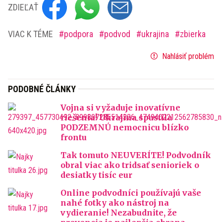
ZDIEĽAŤ
VIAC K TÉME
podpora
podvod
ukrajina
zbierka
Nahlásiť problém
PODOBNÉ ČLÁNKY
Vojna si vyžaduje inovatívne
riešenia! Ukrajina spustila
PODZEMNÚ nemocnicu blízko
frontu
Tak tomuto NEUVERÍTE! Podvodník
obral viac ako tridsať senioriek o
desiatky tisíc eur
Online podvodníci používajú vaše
nahé fotky ako nástroj na
vydieranie! Nezabudnite, že