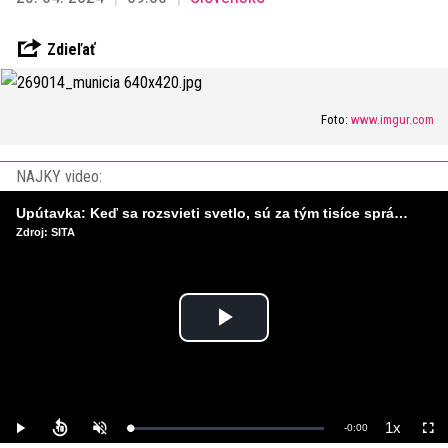
Zdieľať
Foto:
www.imgur.com
NAJKY video:
Upútavka: Keď sa rozsvieti svetlo, sú za tým tisíce správnych rozhodnutí. Ako vzniká infraštruktúra, ktorú nevnímame?
Zdroj: SITA
Play
Video
1x
Remaining
-
0:00
Loaded
:
Play
Unmute
Playback
Full
0%
Rate