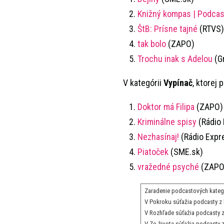
Knižný kompas | Podcast
ŠtB: Prísne tajné
(RTVS)
tak bolo
(ZAPO)
Trochu inak s Adelou
(G
V kategórii
Vypínač
, ktorej
Doktor má Filipa
(ZAPO)
Kriminálne spisy
(Rádio 
Nezhasínaj!
(Rádio Expr
Piatoček
(SME.sk)
vražedné psyché
(ZAPO
Zaradenie podcastových kategó
V Pokroku súťažia podcasty z 
V Rozhľade súťažia podcasty z
V Zo života súťažia podcasty z