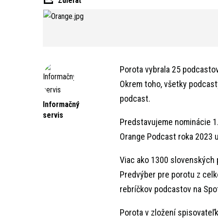
Zdieľať
Porota vybrala 25 podcastov,
Okrem toho, všetky podcasty
podcast.
Informačný
servis
Predstavujeme nominácie 1. 
Orange Podcast roka 2023 už
Viac ako 1300 slovenských 
Predvýber pre porotu z celko
rebríčkov podcastov na Spo
Porota v zložení spisovateľ