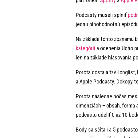
platforiem
Spotify
a
Apple 
Podcasty museli splniť
podm
jednu plnohodnotnú epizódu 
Na základe tohto zoznamu bo
kategórií
a ocenenia Ucho pre
len na základe hlasovania po
Porota dostala tzv. longlist
a Apple Podcasty. Dokopy t
Porota následne počas mesia
dimenziách – obsah, forma 
podcastu udeliť 0 až 10 bod
Body sa sčítali a 5 podcast