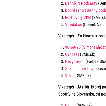
Denník N Podcasty
(Den
Dobré ráno | Denný pod
Rozhovory ZKH
(SME.sk
V redakcii
(Denník N)
V kategórii
Zo života
, ktore
90-60-90 (Simona&hosti
Gyncast
(SME.sk)
Nevyhorení
(Forbes Slo
Sexuálna výchova
(sexu
Vizita
(SME.sk)
V kategórii
Ateliér
, ktorej 
Spotify na Slovensku, sú no
Dejiny
(SME.sk)