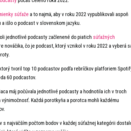
Podcasty
počas celého roka 2022.
ienky súťaže
a to najmä, aby v roku 2022 vypublikovali aspoň
a išlo o podcast v slovenskom jazyku.
li jednotlivé podcasty začlenené do piatich
súťažných
 nováčika, čo je podcast, ktorý vznikol v roku 2022 a vyberá s
roty.
, ktorý tvoril top 10 podcastov podľa rebríčkov platforiem Spotif
eda 60 podcastov.
ca máj počúvala jednotlivé podcasty a hodnotila ich v troch
a výnimočnosť. Každá porotkyňa a porotca mohli každému
ov.
ov s najväčším počtom bodov v každej súťažnej kategórii dostal