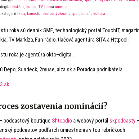
ategórií
história
,
hudba
,
TV a film
a
umenie
.
z kategórií
fikcia
,
komédia
,
skutočný zločin
a
spoločnosť a kultúra
.
stu roka sú denník SME, technologický portál TouchIT, magazí
ia, TV Markíza, Fun rádio, tlačová agentúra SITA a Httpool.
tu roka je agentúra okto–digital.
ú Depo, Sundeck, 2muse, alza.sk a Poradca podnikateľa.
3.sk
.
roces zostavenia nominácií?
 – podcastový boutique
Shtoodio
a webový portál
skpodcasty
ovenský podcastov podľa ich umiestnenia v top rebríčkoch