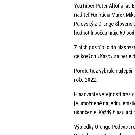
YouTuber Peter Altof alias
riaditeľ Fun rádia Marek Mik
Palovský z Orange Slovensko
hodnotili počas mája 60 pod
Z nich postúpilo do hlasovan
celkových víťazov sa berie 
Porota tiež vybrala najlepší
roku 2022.
Hlasovanie verejnosti trvá d
je umožnené na jednu emailo
ukončenie. Každý hlasujúci
Výsledky Orange Podcast ro