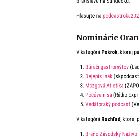
Bratislave na Sundecku.
Hlasujte na
podcastroka202
Nominácie Oran
V kategórii
Pokrok
, ktorej 
Búrači gastromýtov
(Lad
Dejepis Inak
(skpodcast
Mozgová Atletika
(ZAPO
Počúvam sa
(Rádio Expr
Vedátorský podcast
(Ve
V kategórii
Rozhľad
, ktorej
Braňo Závodský Naživo