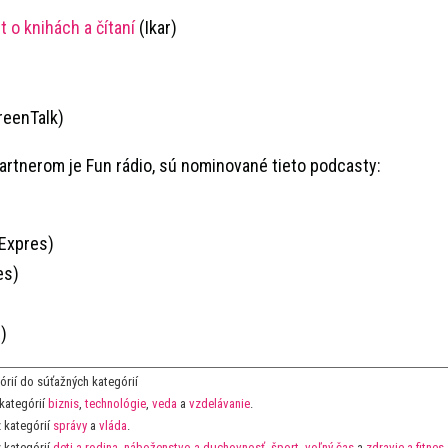
 o knihách a čítaní
(Ikar)
reenTalk)
 partnerom je Fun rádio, sú nominované tieto podcasty:
Expres)
es)
)
rií do súťažných kategórií
kategórií
biznis
,
technológie
,
veda
a
vzdelávanie
.
 kategórií
správy
a
vláda
.
 kategórií
deti a rodina
,
náboženstvo a duchovnosť
,
šport
,
voľný čas
a
zdravie a fitnes
.