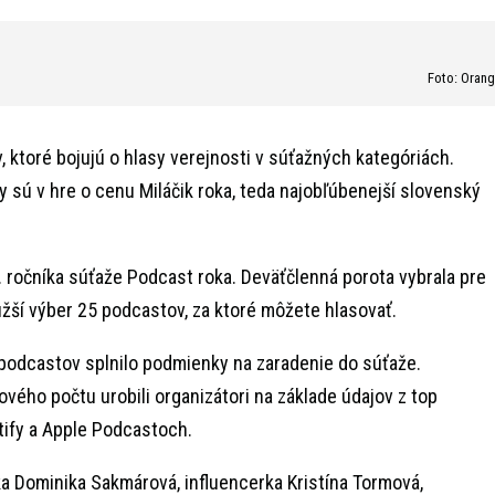
Foto: Oran
 ktoré bojujú o hlasy verejnosti v súťažných kategóriách.
 sú v hre o cenu Miláčik roka, teda najobľúbenejší slovenský
ročníka súťaže Podcast roka. Deväťčlenná porota vybrala pre
ší výber 25 podcastov, za ktoré môžete hlasovať.
podcastov splnilo podmienky na zaradenie do súťaže.
vého počtu urobili organizátori na základe údajov z top
tify a Apple Podcastoch.
ka Dominika Sakmárová, influencerka Kristína Tormová,