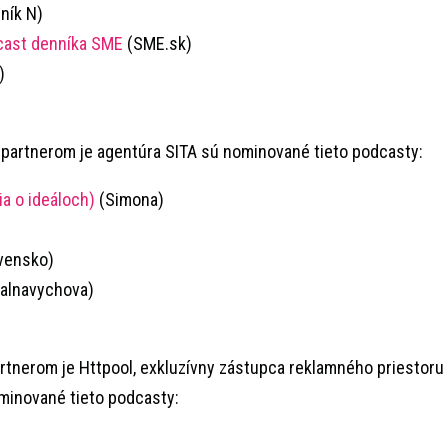
ník N)
cast denníka SME
(SME.sk)
)
j partnerom je agentúra SITA sú nominované tieto podcasty:
a o ideáloch)
(Simona)
vensko)
alnavychova)
partnerom je Httpool, exkluzívny zástupca reklamného priestoru
minované tieto podcasty: