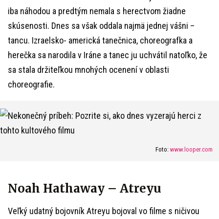
iba náhodou a predtým nemala s herectvom žiadne
skúsenosti. Dnes sa však oddala najmä jednej vášni –
tancu. Izraelsko- americká tanečnica, choreografka a
herečka sa narodila v Iráne a tanec ju uchvátil natoľko, že
sa stala držiteľkou mnohých ocenení v oblasti
choreografie.
Foto:
www.looper.com
Noah Hathaway – Atreyu
Veľký udatný bojovník Atreyu bojoval vo filme s ničivou