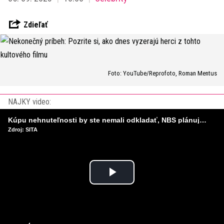
Zdieľať
Foto: YouTube/Reprofoto, Roman Mentus
NAJKY video:
Kúpu nehnuteľnosti by ste nemali odkladať, NBS plánuje sprísniť pravidlá pri hypotékach
Zdroj: SITA
Play
Video