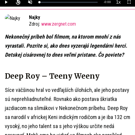
1x
Remaining
-
0:00
Loaded
:
Play
Unmute
Playback
Full
0%
Rate
Time
Najky
Zdroj:
www.zergnet.com
Nekonečný príbeh bol filmom, na ktorom mnohí z nás
vyrastali. Pozrite si, ako dnes vyzerajú legendárni herci.
Detskej cisárovnej to dnes veľmi pristane. Čo poviete?
Deep Roy – Teeny Weeny
Síce väčšinou hral vo vedľajších úlohách, ale jeho postavy
sú neprehliadnuteľné. Rovnako ako postava škriatka
jazdiacom na slimákovi v Nekonečnom príbehu. Deep Roy
sa narodil v africkej Keni indickým rodičom a je iba 132 cm
vysoký, no jeho talent sa s jeho výškou určite nedá