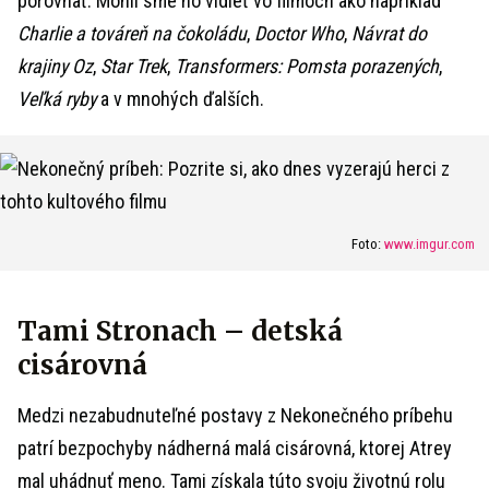
porovnať. Mohli sme ho vidieť vo filmoch ako napríklad
Charlie a továreň na čokoládu
,
Doctor Who
,
Návrat do
krajiny Oz
,
Star Trek
,
Transformers: Pomsta porazených
,
Veľká ryby
a v mnohých ďalších.
Foto:
www.imgur.com
Tami Stronach – detská
cisárovná
Medzi nezabudnuteľné postavy z Nekonečného príbehu
patrí bezpochyby nádherná malá cisárovná, ktorej Atrey
mal uhádnuť meno. Tami získala túto svoju životnú rolu