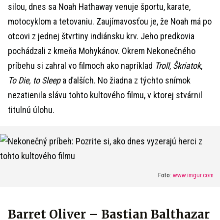
silou, dnes sa Noah Hathaway venuje športu, karate,
motocyklom a tetovaniu. Zaujímavosťou je, že Noah má po
otcovi z jednej štvrtiny indiánsku krv. Jeho predkovia
pochádzali z kmeňa Mohykánov. Okrem Nekonečného
príbehu si zahral vo filmoch ako napríklad
Troll
,
Škriatok
,
To Die, to Sleep
a ďalších. No žiadna z týchto snímok
nezatienila slávu tohto kultového filmu, v ktorej stvárnil
titulnú úlohu.
Foto:
www.imgur.com
Barret Oliver – Bastian Balthazar