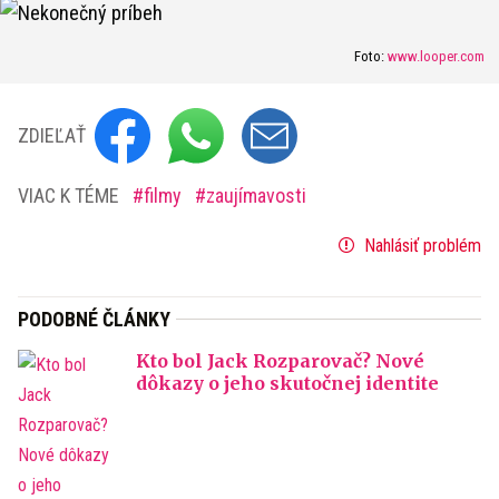
Foto:
www.looper.com
ZDIEĽAŤ
VIAC K TÉME
filmy
zaujímavosti
Nahlásiť problém
PODOBNÉ ČLÁNKY
Kto bol Jack Rozparovač? Nové
dôkazy o jeho skutočnej identite