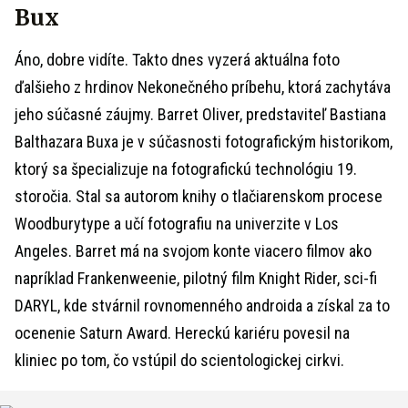
Bux
Áno, dobre vidíte. Takto dnes vyzerá aktuálna foto
ďalšieho z hrdinov Nekonečného príbehu, ktorá zachytáva
jeho súčasné záujmy. Barret Oliver, predstaviteľ Bastiana
Balthazara Buxa je v súčasnosti fotografickým historikom,
ktorý sa špecializuje na fotografickú technológiu 19.
storočia. Stal sa autorom knihy o tlačiarenskom procese
Woodburytype a učí fotografiu na univerzite v Los
Angeles. Barret má na svojom konte viacero filmov ako
napríklad Frankenweenie, pilotný film Knight Rider, sci-fi
DARYL, kde stvárnil rovnomenného androida a získal za to
ocenenie Saturn Award. Hereckú kariéru povesil na
kliniec po tom, čo vstúpil do scientologickej cirkvi.