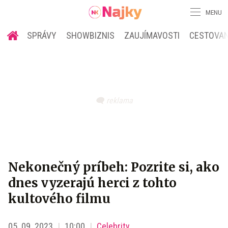
MENU
SPRÁVY
SHOWBIZNIS
ZAUJÍMAVOSTI
CESTOVAN
Nekonečný príbeh: Pozrite si, ako
dnes vyzerajú herci z tohto
kultového filmu
05. 09. 2023
10:00
Celebrity