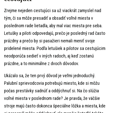
Zrejme nejeden cestujúci sa už viackrát zamyslel nad
tým, či sa môže presadiť a obsadiť voľné miesta v
poslednom rade lietadla, aby mal viac miesta pre seba.
Letušky a piloti odpovedajú, prečo je posledný rad často
prázdny a prečo by si pasažieri nemali meniť svoje
pridelené miesta. Podľa letušiek a pilotov sa cestujúcim
neodporúča sedieť v iných radoch, aj keď zostanú
prázdne, a to minimálne z dvoch dôvodov.
Ukázalo sa, že ten prvý dôvod je veľmi jednoduchý.
Palubní sprievodcovia potrebujú miesto, kde si môžu
počas prestávky sadnúť a oddýchnuť si. Na čo slúžia
voľné miesta v poslednom rade? Je pravda, že väčšie
stroje majú často dokonca špeciálne lôžka a miesta, kde