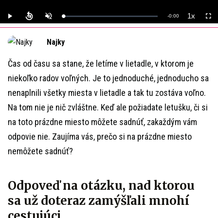
1x
Remaining
-
0:00
Loaded
:
Play
Unmute
Playback
Full
0%
Rate
Time
Najky
Čas od času sa stane, že letíme v lietadle, v ktorom je
niekoľko radov voľných. Je to jednoduché, jednoducho sa
nenaplnili všetky miesta v lietadle a tak tu zostáva voľno.
Na tom nie je nič zvláštne. Keď ale požiadate letušku, či si
na toto prázdne miesto môžete sadnúť, zakaždým vám
odpovie nie. Zaujíma vás, prečo si na prázdne miesto
nemôžete sadnúť?
Odpoveď na otázku, nad ktorou
sa už doteraz zamýšľali mnohí
cestujúci