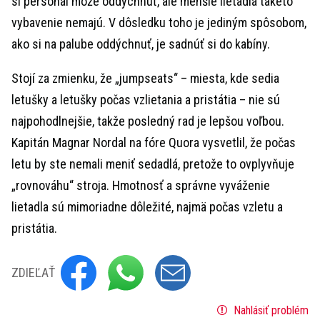
si personál môže oddýchnuť, ale menšie lietadlá takéto
vybavenie nemajú. V dôsledku toho je jediným spôsobom,
ako si na palube oddýchnuť, je sadnúť si do kabíny.
Stojí za zmienku, že „jumpseats“ – miesta, kde sedia
letušky a letušky počas vzlietania a pristátia – nie sú
najpohodlnejšie, takže posledný rad je lepšou voľbou.
Kapitán Magnar Nordal na fóre Quora vysvetlil, že počas
letu by ste nemali meniť sedadlá, pretože to ovplyvňuje
„rovnováhu“ stroja. Hmotnosť a správne vyváženie
lietadla sú mimoriadne dôležité, najmä počas vzletu a
pristátia.
ZDIEĽAŤ
Nahlásiť problém