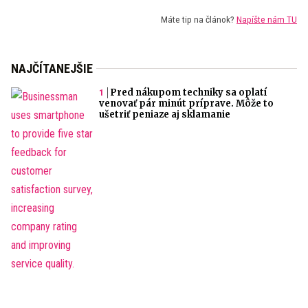
Máte tip na článok?
Napíšte nám TU
NAJČÍTANEJŠIE
Pred nákupom techniky sa oplatí
venovať pár minút príprave. Môže to
ušetriť peniaze aj sklamanie