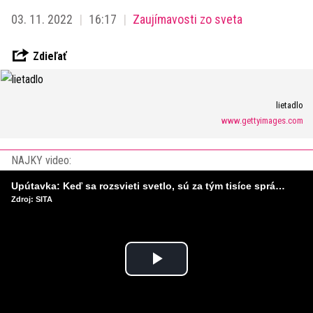
03. 11. 2022
16:17
Zaujímavosti zo sveta
Zdieľať
lietadlo
www.gettyimages.com
NAJKY video:
Upútavka: Keď sa rozsvieti svetlo, sú za tým tisíce správnych rozhodnutí. Ako vzniká infraštruktúra, ktorú nevnímame?
Zdroj: SITA
Play
Video