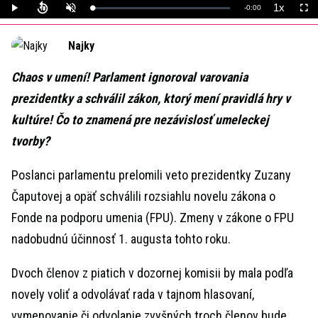
1x
Remaining
-
0:00
Loaded
:
Play
Unmute
Playback
Full
0%
Rate
Time
Najky
Chaos v umení! Parlament ignoroval varovania
prezidentky a schválil zákon, ktorý mení pravidlá hry v
kultúre! Čo to znamená pre nezávislosť umeleckej
tvorby?
Poslanci parlamentu prelomili veto prezidentky Zuzany
Čaputovej a opäť schválili rozsiahlu novelu zákona o
Fonde na podporu umenia (FPU). Zmeny v zákone o FPU
nadobudnú účinnosť 1. augusta tohto roku.
Dvoch členov z piatich v dozornej komisii by mala podľa
novely voliť a odvolávať rada v tajnom hlasovaní,
vymenovanie či odvolanie zvyšných troch členov bude