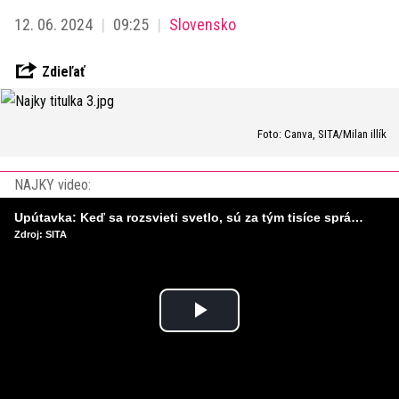
12. 06. 2024
09:25
Slovensko
Zdieľať
Foto: Canva, SITA/Milan illík
NAJKY video:
Upútavka: Keď sa rozsvieti svetlo, sú za tým tisíce správnych rozhodnutí. Ako vzniká infraštruktúra, ktorú nevnímame?
Zdroj: SITA
Play
Video