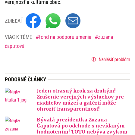
verejnosť a kultúrna obec.
ZDIEĽAŤ
VIAC K TÉME
fond na podporu umenia
zuzana
čaputová
Nahlásiť problém
PODOBNÉ ČLÁNKY
Jeden otrasný krok za druhým!
Zrušenie verejných výsluchov pre
riaditeľov múzeí a galérií môže
ohroziť transparentnosť!
Bývalá prezidentka Zuzana
Čaputová po odchode s nevídaným
hodnotením! TOTO nebýva zvykom