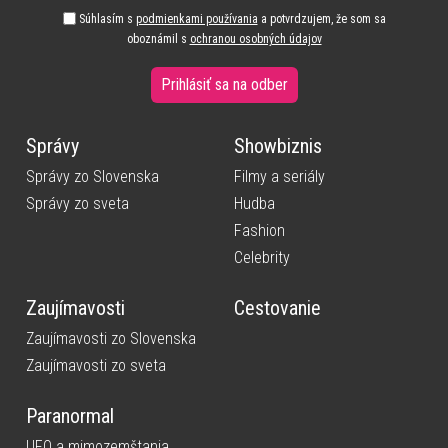
Súhlasím s
podmienkami používania
a potvrdzujem, že som sa
oboznámil s
ochranou osobných údajov
Prihlásiť sa na odber
Správy
Showbiznis
Správy zo Slovenska
Filmy a seriály
Správy zo sveta
Hudba
Fashion
Celebrity
Zaujímavosti
Cestovanie
Zaujímavosti zo Slovenska
Zaujímavosti zo sveta
Paranormal
UFO a mimozemštania