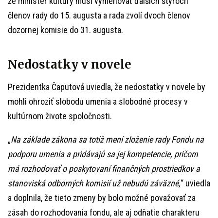
že minister kultúry musí vymenovať ďalších štyroch
členov rady do 15. augusta a rada zvolí dvoch členov
dozornej komisie do 31. augusta.
Nedostatky v novele
Prezidentka Čaputová uviedla, že nedostatky v novele by
mohli ohroziť slobodu umenia a slobodné procesy v
kultúrnom živote spoločnosti.
„
Na základe zákona sa totiž mení zloženie rady Fondu na
podporu umenia a pridávajú sa jej kompetencie, pričom
má rozhodovať o poskytovaní finančných prostriedkov a
stanoviská odborných komisií už nebudú záväzné,
“ uviedla
a doplnila, že tieto zmeny by bolo možné považovať za
zásah do rozhodovania fondu, ale aj odňatie charakteru