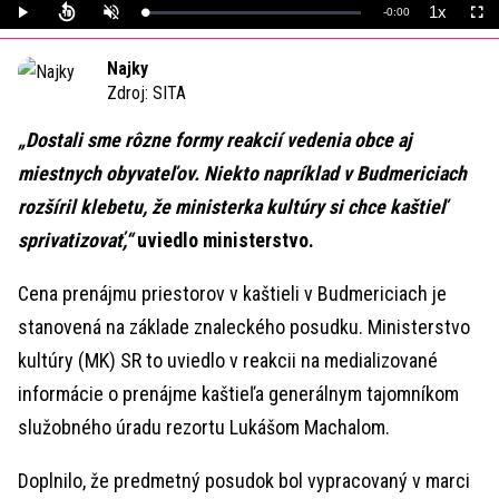
1x
Remaining
-
0:00
Loaded
:
Play
Unmute
Playback
Full
0%
Rate
Time
Najky
Zdroj:
SITA
„Dostali sme rôzne formy reakcií vedenia obce aj
miestnych obyvateľov. Niekto napríklad v Budmericiach
rozšíril klebetu, že ministerka kultúry si chce kaštieľ
sprivatizovať,“
uviedlo ministerstvo.
Cena prenájmu priestorov v kaštieli v Budmericiach je
stanovená na základe znaleckého posudku. Ministerstvo
kultúry (MK) SR to uviedlo v reakcii na medializované
informácie o prenájme kaštieľa generálnym tajomníkom
služobného úradu rezortu Lukášom Machalom.
Doplnilo, že predmetný posudok bol vypracovaný v marci