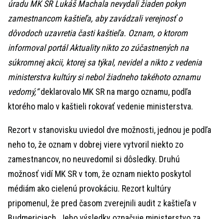
úradu MK SR Lukáš Machala nevydali žiaden pokyn
zamestnancom kaštieľa, aby zavádzali verejnosť o
dôvodoch uzavretia časti kaštieľa. Oznam, o ktorom
informoval portál Aktuality nikto zo zúčastnených na
súkromnej akcii, ktorej sa týkal, nevidel a nikto z vedenia
ministerstva kultúry si nebol žiadneho takéhoto oznamu
vedomý,“
deklarovalo MK SR na margo oznamu, podľa
ktorého malo v kaštieli rokovať vedenie ministerstva.
Rezort v stanovisku uviedol dve možnosti, jednou je podľa
neho to, že oznam v dobrej viere vytvoril niekto zo
zamestnancov, no neuvedomil si dôsledky. Druhú
možnosť vidí MK SR v tom, že oznam niekto poskytol
médiám ako cielenú provokáciu. Rezort kultúry
pripomenul, že pred časom zverejnili audit z kaštieľa v
Budmericiach. Jeho výsledky označuje ministerstvo za