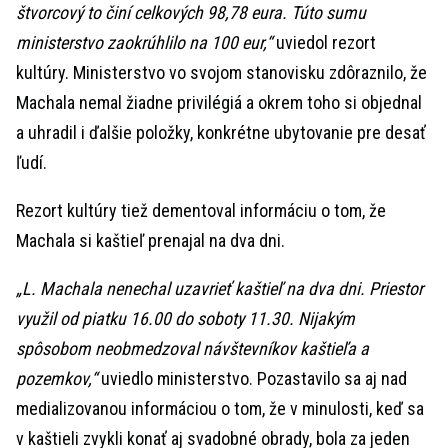
štvorcový to činí celkových 98,78 eura. Túto sumu
ministerstvo zaokrúhlilo na 100 eur,“
uviedol rezort
kultúry. Ministerstvo vo svojom stanovisku zdôraznilo, že
Machala nemal žiadne privilégiá a okrem toho si objednal
a uhradil i ďalšie položky, konkrétne ubytovanie pre desať
ľudí.
Rezort kultúry tiež dementoval informáciu o tom, že
Machala si kaštieľ prenajal na dva dni.
„L. Machala nenechal uzavrieť kaštieľ na dva dni. Priestor
využil od piatku 16.00 do soboty 11.30. Nijakým
spôsobom neobmedzoval návštevníkov kaštieľa a
pozemkov,“
uviedlo ministerstvo. Pozastavilo sa aj nad
medializovanou informáciou o tom, že v minulosti, keď sa
v kaštieli zvykli konať aj svadobné obrady, bola za jeden