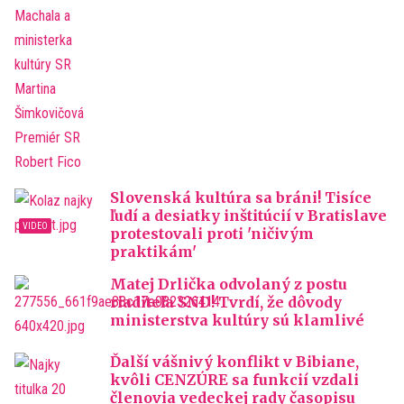
Slovenská kultúra sa bráni! Tisíce
ľudí a desiatky inštitúcií v Bratislave
protestovali proti 'ničivým
praktikám'
Matej Drlička odvolaný z postu
riaditeľa SND! Tvrdí, že dôvody
ministerstva kultúry sú klamlivé
Ďalší vášnivý konflikt v Bibiane,
kvôli CENZÚRE sa funkcií vzdali
členovia vedeckej rady časopisu