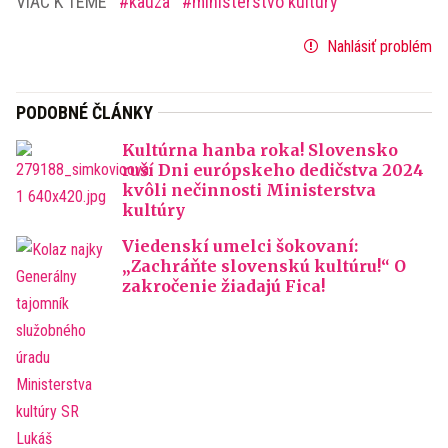
VIAC K TÉME
kauza
ministerstvo kultúry
Nahlásiť problém
PODOBNÉ ČLÁNKY
Kultúrna hanba roka! Slovensko
ruší Dni európskeho dedičstva 2024
kvôli nečinnosti Ministerstva
kultúry
Viedenskí umelci šokovaní:
„Zachráňte slovenskú kultúru!“ O
zakročenie žiadajú Fica!