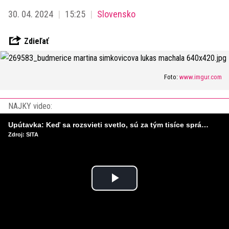
30. 04. 2024
15:25
Slovensko
Zdieľať
Foto:
www.imgur.com
NAJKY video:
Upútavka: Keď sa rozsvieti svetlo, sú za tým tisíce správnych rozhodnutí. Ako vzniká infraštruktúra, ktorú nevnímame?
Zdroj: SITA
Play
Video