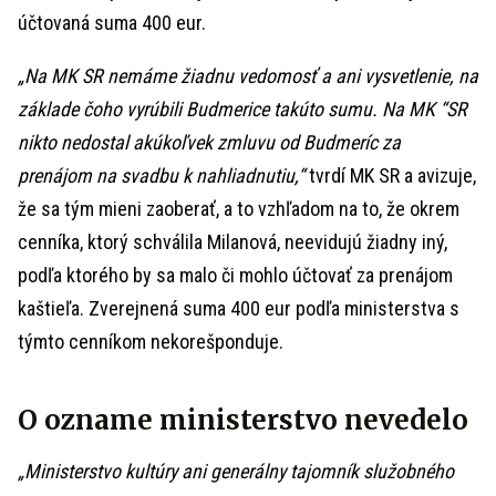
účtovaná suma 400 eur.
„Na MK SR nemáme žiadnu vedomosť a ani vysvetlenie, na
základe čoho vyrúbili Budmerice takúto sumu. Na MK “SR
nikto nedostal akúkoľvek zmluvu od Budmeríc za
prenájom na svadbu k nahliadnutiu,“
tvrdí MK SR a avizuje,
že sa tým mieni zaoberať, a to vzhľadom na to, že okrem
cenníka, ktorý schválila Milanová, neevidujú žiadny iný,
podľa ktorého by sa malo či mohlo účtovať za prenájom
kaštieľa. Zverejnená suma 400 eur podľa ministerstva s
týmto cenníkom nekorešponduje.
O ozname ministerstvo nevedelo
„Ministerstvo kultúry ani generálny tajomník služobného