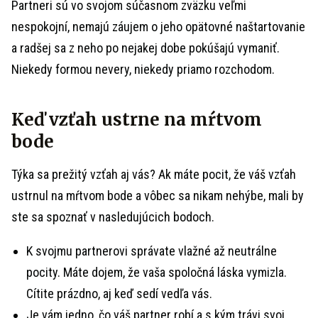
Partneri sú vo svojom súčasnom zväzku veľmi
nespokojní, nemajú záujem o jeho opätovné naštartovanie
a radšej sa z neho po nejakej dobe pokúšajú vymaniť.
Niekedy formou nevery, niekedy priamo rozchodom.
Keď vzťah ustrne na mŕtvom
bode
Týka sa prežitý vzťah aj vás? Ak máte pocit, že váš vzťah
ustrnul na mŕtvom bode a vôbec sa nikam nehýbe, mali by
ste sa spoznať v nasledujúcich bodoch.
K svojmu partnerovi správate vlažné až neutrálne
pocity. Máte dojem, že vaša spoločná láska vymizla.
Cítite prázdno, aj keď sedí vedľa vás.
Je vám jedno, čo váš partner robí a s kým trávi svoj