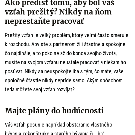
Ako predísť tomu, aby bol váš
vzťah prežitý? Nikdy na ňom
neprestaňte pracovať
Prežitý vzťah je veľký problém, ktorý veľmi často smeruje
k rozchodu. Aby ste s partnerom žili šťastne a spokojne
čo najdlhšie, a to pokojne až do konca svojho života,
musíte na svojom vzťahu neustále pracovať a niekam ho
posúvať. Nikdy sa neuspokojte iba s tým, čo máte, vaše
spoločné šťastie nikdy nepríde samo. Akým spôsobom
teda môžete svoj vzťah rozvíjať?
Majte plány do budúcnosti
Váš vzťah posunie napríklad obstaranie vlastného
bývania, rekonštrukcia starého bývania či „iba“