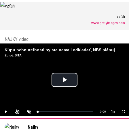
vzťah
www.gettyimages.com
NAJKY video:
Kúpu nehnuteľnosti by ste nemali odkladať, NBS plánuje sprísniť pravidlá pri hypotékach
Zdroj: SITA
Play
Video
1x
Remaining
-
0:00
Loaded
:
Play
Unmute
Playback
Full
0%
Rate
Time
Najky