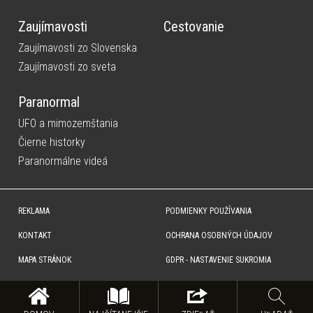
Zaujímavosti
Cestovanie
Zaujímavosti zo Slovenska
Zaujímavosti zo sveta
Paranormal
UFO a mimozemštania
Čierne historky
Paranormálne videá
REKLAMA
PODMIENKY POUŽÍVANIA
KONTAKT
OCHRANA OSOBNÝCH ÚDAJOV
MAPA STRÁNOK
GDPR - NASTAVENIE SUKROMIA
Copyright © SITA Slovenská tlačová agentúra a.s. Všetky práva vyhradené. Vyhradzujeme si právo udeľovať
súhlas na rozmnožovanie, šírenie a na verejný prenos obsahu. Na tejto stránke môžu byť umiestnené reklamné
odkazy, alebo reklamné produkty.