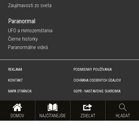
Zaujímavosti zo sveta
Paranormal
UFO a mimozemštania
Čierne historky
Paranormálne videá
REKLAMA
PODMIENKY POUŽÍVANIA
KONTAKT
OCHRANA OSOBNÝCH ÚDAJOV
MAPA STRÁNOK
GDPR - NASTAVENIE SUKROMIA
Copyright © SITA Slovenská tlačová agentúra a.s. Všetky práva vyhradené. Vyhradzujeme si právo udeľovať
súhlas na rozmnožovanie, šírenie a na verejný prenos obsahu. Na tejto stránke môžu byť umiestnené reklamné
odkazy, alebo reklamné produkty.
DOMOV
NAJČÍTANEJŠIE
ZDIEĽAŤ
HĽADAŤ