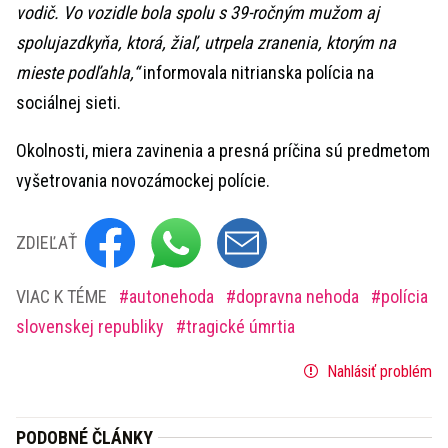
vodič. Vo vozidle bola spolu s 39-ročným mužom aj
spolujazdkyňa, ktorá, žiaľ, utrpela zranenia, ktorým na
mieste podľahla,“
informovala nitrianska polícia na
sociálnej sieti.
Okolnosti, miera zavinenia a presná príčina sú predmetom
vyšetrovania novozámockej polície.
ZDIEĽAŤ
VIAC K TÉME
autonehoda
dopravna nehoda
polícia
slovenskej republiky
tragické úmrtia
Nahlásiť problém
PODOBNÉ ČLÁNKY