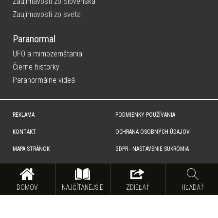
Zaujímavosti zo Slovenska
Zaujímavosti zo sveta
Paranormal
UFO a mimozemštania
Čierne historky
Paranormálne videá
REKLAMA
PODMIENKY POUŽÍVANIA
KONTAKT
OCHRANA OSOBNÝCH ÚDAJOV
MAPA STRÁNOK
GDPR - NASTAVENIE SUKROMIA
Copyright © SITA Slovenská tlačová agentúra a.s. Všetky práva vyhradené. Vyhradzujeme si právo udeľovať
súhlas na rozmnožovanie, šírenie a na verejný prenos obsahu. Na tejto stránke môžu byť umiestnené reklamné
odkazy, alebo reklamné produkty.
DOMOV
NAJČÍTANEJŠIE
ZDIEĽAŤ
HĽADAŤ