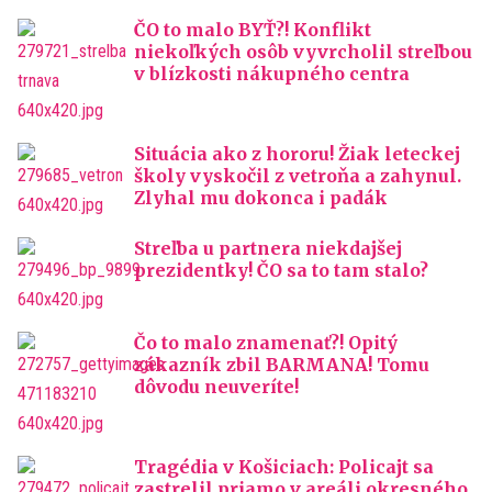
ČO to malo BYŤ?! Konflikt
niekoľkých osôb vyvrcholil streľbou
v blízkosti nákupného centra
Situácia ako z hororu! Žiak leteckej
školy vyskočil z vetroňa a zahynul.
Zlyhal mu dokonca i padák
Streľba u partnera niekdajšej
prezidentky! ČO sa to tam stalo?
Čo to malo znamenať?! Opitý
zákazník zbil BARMANA! Tomu
dôvodu neuveríte!
Tragédia v Košiciach: Policajt sa
zastrelil priamo v areáli okresného