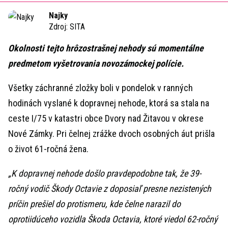
Time
Najky
Zdroj:
SITA
Okolnosti tejto hrôzostrašnej nehody sú momentálne
predmetom vyšetrovania novozámockej polície.
Všetky záchranné zložky boli v pondelok v ranných
hodinách vyslané k dopravnej nehode, ktorá sa stala na
ceste I/75 v katastri obce Dvory nad Žitavou v okrese
Nové Zámky. Pri čelnej zrážke dvoch osobných áut prišla
o život 61-ročná žena.
„K dopravnej nehode došlo pravdepodobne tak, že 39-
ročný vodič Škody Octavie z doposiaľ presne nezistených
príčin prešiel do protismeru, kde čelne narazil do
oprotiidúceho vozidla Škoda Octavia, ktoré viedol 62-ročný