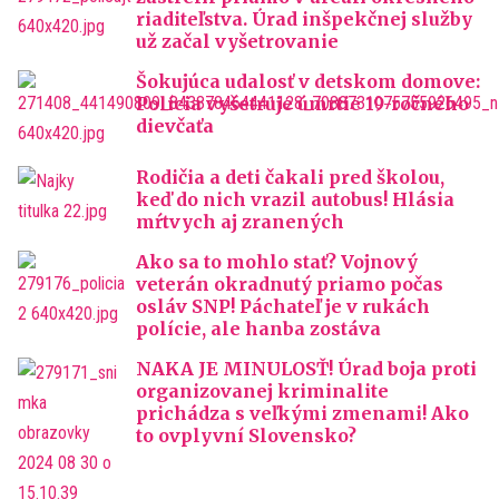
riaditeľstva. Úrad inšpekčnej služby
už začal vyšetrovanie
Šokujúca udalosť v detskom domove:
Polícia vyšetruje úmrtie 19-ročného
dievčaťa
Rodičia a deti čakali pred školou,
keď do nich vrazil autobus! Hlásia
mŕtvych aj zranených
Ako sa to mohlo stať? Vojnový
veterán okradnutý priamo počas
osláv SNP! Páchateľ je v rukách
polície, ale hanba zostáva
NAKA JE MINULOSŤ! Úrad boja proti
organizovanej kriminalite
prichádza s veľkými zmenami! Ako
to ovplyvní Slovensko?