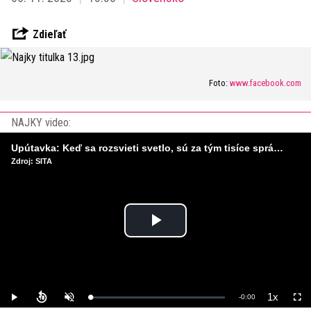
Zdieľať
Foto:
www.facebook.com
NAJKY video:
Upútavka: Keď sa rozsvieti svetlo, sú za tým tisíce správnych rozhodnutí. Ako vzniká infraštruktúra, ktorú nevnímame?
Zdroj: SITA
Play
Video
1x
Remaining
-
0:00
Loaded
:
Play
Unmute
Playback
Full
0%
Rate