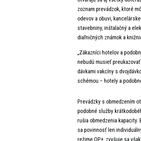
zoznam prevádzok, ktoré mô
odevov a obuvi, kancelárske a
stavebniny, inštalačný a elek
diaľničných známok a knižni
„Zákazníci hotelov a podobn
nebudú musieť preukazovať 
dávkami vakcíny s dvojdávk
schémou – hotely a podobné
Prevádzky s obmedzením otv
podobné služby krátkodobéh
rušia obmedzenia kapacity. 
sa povinnosť len individuál
režime OP+, zvyšuje sa však