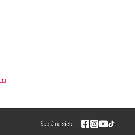
m TU
Sociálne siete