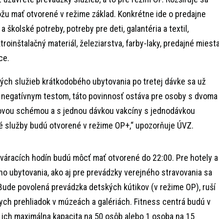
žu mať otvorené v režime základ. Konkrétne ide o predajne
 školské potreby, potreby pre deti, galantéria a textil,
troinštalačný materiál, železiarstva, farby-laky, predajné miest
ce.
ých služieb krátkodobého ubytovania po tretej dávke sa už
negatívnym testom, táto povinnosť ostáva pre osoby s dvoma
ovou schémou a s jednou dávkou vakcíny s jednodávkou
 služby budú otvorené v režime OP+,“ upozorňuje ÚVZ.
áracích hodín budú môcť mať otvorené do 22:00. Pre hotely a
o ubytovania, ako aj pre prevádzky verejného stravovania sa
Bude povolená prevádzka detských kútikov (v režime OP), ruší
nych prehliadok v múzeách a galériách. Fitness centrá budú v
 ich maximálna kapacita na 50 osôb alebo 1 osoba na 15