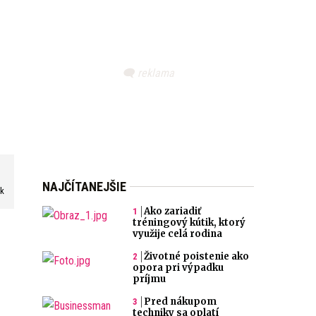
NAJČÍTANEJŠIE
sk
Ako zariadiť
tréningový kútik, ktorý
využije celá rodina
Životné poistenie ako
opora pri výpadku
príjmu
Pred nákupom
techniky sa oplatí