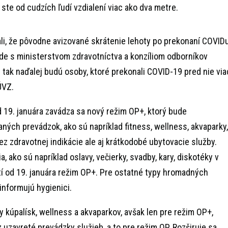
ak ste od cudzích ľudí vzdialení viac ako dva metre.
li, že pôvodne avizované skrátenie lehoty po prekonaní COVID
de s ministerstvom zdravotníctva a konzíliom odborníkov
 tak naďalej budú osoby, ktoré prekonali COVID-19 pred nie via
ÚVZ.
od 19. januára zavádza sa nový režim OP+, ktorý bude
ých prevádzok, ako sú napríklad fitness, wellness, akvaparky,
ez zdravotnej indikácie ale aj krátkodobé ubytovacie služby.
, ako sú napríklad oslavy, večierky, svadby, kary, diskotéky v
í od 19. januára režim OP+. Pre ostatné typy hromadných
 informujú hygienici.
y kúpalísk, wellness a akvaparkov, avšak len pre režim OP+,
z uzavreté prevádzky služieb, a to pre režim OP. Rozširuje sa