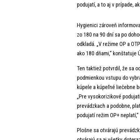
podujatí, a to aj v prípade, 
Hygienici zároveň informova
zo 180 na 90 dní sa po doho
odkladá. „V režime OP a OTP
ako 180 dňami,“ konštatuje 
Ten taktiež potvrdil, že sa 
podmienkou vstupu do vybran
kúpele a kúpeľné liečebne b
„Pre vysokorizikové podujatia
prevádzkach a podobne, plat
podujatí režim OP+ neplatí,“
Plošne sa otvárajú prevádzk
otvárajú sa aj všetky dotera