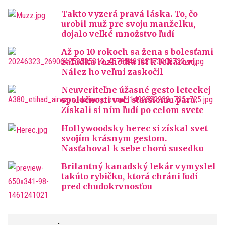
Takto vyzerá pravá láska. To, čo
urobil muž pre svoju manželku,
dojalo veľké množstvo ľudí
Až po 10 rokoch sa žena s bolesťami
žalúdka rozhodla ísť k lekárovi.
Nález ho veľmi zaskočil
Neuveriteľne úžasné gesto leteckej
spoločnosti voči staršiemu páru.
Získali si ním ľudí po celom svete
Hollywoodsky herec si získal svet
svojím krásnym gestom.
Nasťahoval k sebe chorú susedku
Brilantný kanadský lekár vymyslel
takúto rybičku, ktorá chráni ľudí
pred chudokrvnosťou