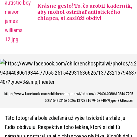
Krásne gesto! To, čo urobil kaderník,
aby mohol ostrihať autistického
chlapca, si zaslúži obdiv!
https://www.facebook.com/childrenshospitalwi/photos/a.294044080619844.7705
5.251542931536626/1372321679458740/?type=3&theater
Táto fotografia bola zdieľaná už vyše tisíckrát a stále ju
ľudia obdivujú. Respektíve toho lekára, ktorý si dal tú
námahu a postaral sa aj o chlapcovho plyšáka. Klobúk dolu