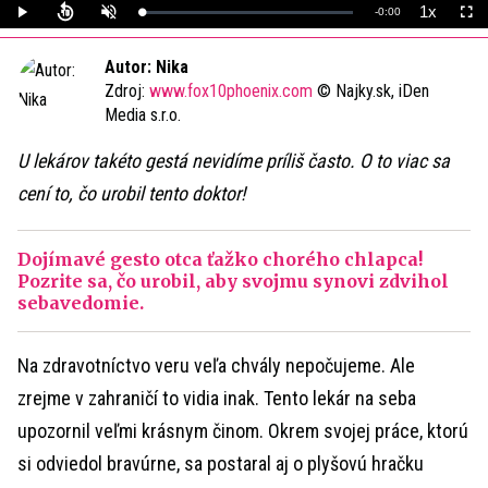
1x
Remaining
-
0:00
Loaded
:
Play
Unmute
Playback
Full
0%
Rate
Time
Autor: Nika
Zdroj:
www.fox10phoenix.com
© Najky.sk, iDen
Media s.r.o.
U lekárov takéto gestá nevidíme príliš často. O to viac sa
cení to, čo urobil tento doktor!
Dojímavé gesto otca ťažko chorého chlapca!
Pozrite sa, čo urobil, aby svojmu synovi zdvihol
sebavedomie.
Na zdravotníctvo veru veľa chvály nepočujeme. Ale
zrejme v zahraničí to vidia inak. Tento lekár na seba
upozornil veľmi krásnym činom. Okrem svojej práce, ktorú
si odviedol bravúrne, sa postaral aj o plyšovú hračku