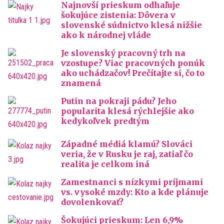
Najnovší prieskum odhaľuje
šokujúce zistenia: Dôvera v
slovenské súdnictvo klesá nižšie
ako k národnej vláde
Je slovenský pracovný trh na
vzostupe? Viac pracovných ponúk
ako uchádzačov! Prečítajte si, čo to
znamená
Putin na pokraji pádu? Jeho
popularita klesá rýchlejšie ako
kedykoľvek predtým
Západné médiá klamú? Slováci
veria, že v Rusku je raj, zatiaľ čo
realita je celkom iná
Zamestnanci s nízkymi príjmami
vs. vysoké mzdy: Kto a kde plánuje
dovolenkovať?
Šokujúci prieskum: Len 6,9%