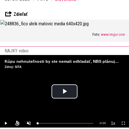
Zdieľať
Foto:
www.imgur.com
NAJKY video:
Kúpu nehnuteľnosti by ste nemali odkladať, NBS plánuje sprísniť pravidlá pri hypotékach
Zdroj: SITA
Play
Video
1x
Remaining
-
0:00
Loaded
:
Play
Unmute
Playback
Full
0%
Rate