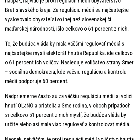
naopak, najviac je proti regulácii médií obyvateľstvo
Bratislavského kraja. Za reguláciu médií sa najčastejšie
vyslovovalo obyvateľstvo inej než slovenskej či
maďarskej národnosti, išlo celkovo o 61 percent z nich.
To, že budúca vláda by mala väčšmi regulovať médiá si
najčastejšie myslí elektorát hnutia Republika, ide celkovo
o 61 percent ich voličov. Nasleduje voličstvo strany Smer
– sociálna demokracia, kde väčšiu reguláciu a kontrolu
médií podporuje 60 percent.
Nadpriemerne často sú za väčšiu reguláciu médií aj voliči
hnutí OĽaNO a priatelia a Sme rodina, v oboch prípadoch
si celkovo 51 percent z nich myslí, že budúca vláda by
určite alebo asi mala viac regulovať a kontrolovať médiá.
Naopak, najväčšmi je proti regulácií médií voličstvo hnutia