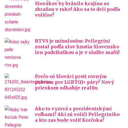
Slovákov by bránilo krajinu so
zbraňou v ruke! Ako sa to delí podľa
voličov?
RTVS je minulosťou: Pellegrini
zostal podľa slov hnutia Slovensko
len podržtaškou a je v službe mafii!
Prečo sú Slováci proti rovným
právam pre LGBTQI+ páry? Nový
prieskum odhaľuje realitu
Ako to vyzerá s prezidentskými
voľbami? Akí sú voliči Pellegriniho
a kto zas bude voliť Korčoka?