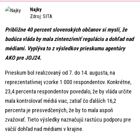
Time
Najky
Zdroj:
SITA
Približne 40 percent slovenských občanov si myslí, že
budúca vláda by mala zintenzívniť reguláciu a dohľad nad
médiami.
Vyplýva to z výsledkov prieskumu agentúry
AKO
pre JOJ24.
Prieskum bol realizovaný od 7. do 14. augusta, na
reprezentatívnej vzorke 1 000 respondentov.
Konkrétne,
23,4 percenta respondentov povedalo, že by vláda určite
mala kontrolovať médiá viac, zatiaľ čo ďalších 16,2
percenta je presvedčených, že by to mala aspoň
zvažovať. Tieto výsledky naznačujú rastúcu podporu pre
väčší dohľad nad médiami v krajine.