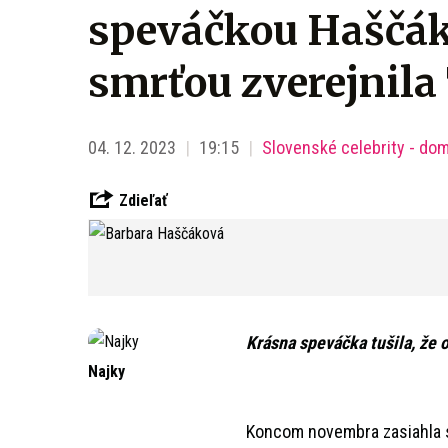
speváčkou Haščák
smrťou zverejnila
04. 12. 2023
19:15
Slovenské celebrity - do
Zdieľať
Krásna speváčka tušila, že o
Najky
Koncom novembra zasiahla s