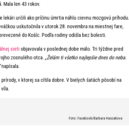
 Mala len 43 rokov.
e lekári určili ako príčinu úmrtia náhlu cievnu mozgovú príhodu
váčkou uskutočnila v utorok 28. novembra na miestnej fare,
prevezené do Košíc. Podľa rodiny odišla bez bolesti.
álnej sieti
objavovala v poslednej dobe málo. Tri týždne pred
vojho zosnulého otca.
„Želám ti všetko najlepšie dnes do neba.
“
napísala.
 prírody, v ktorej sa cítila dobre. V bielych šatách pôsobí na
víla.
Foto: Facebook/Barbara Hascakova