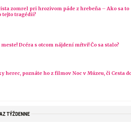
rista zomrel pri hrozivom páde z hrebeňa – Ako sa to
 tejto tragédii?
este! Dcéra s otcom nájdení mŕtvi! Čo sa stalo?
 herec, poznáte ho z filmov Noc v Múzeu, či Cesta d
RAZ TÝŽDENNE