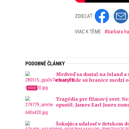
ZDIEĽAŤ
VIAC K TÉME
barbara h
PODOBNÉ ČLÁNKY
Medveď sa dostal na Island a sk
chaty! Kde sú hranice medzi o
Tragédia pre filmový svet: N
opustil. James Earl Jones zom
Šokujúca udalosť v detskom do