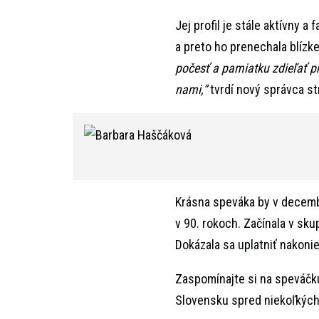
Jej profil je stále aktívny 
a preto ho prenechala blízke
počesť a pamiatku zdieľať prí
nami,“
tvrdí nový správca st
Krásna speváka by v decembr
v 90. rokoch. Začínala v sk
Dokázala sa uplatniť nakoni
Zaspomínajte si na speváčk
Slovensku spred niekoľkých