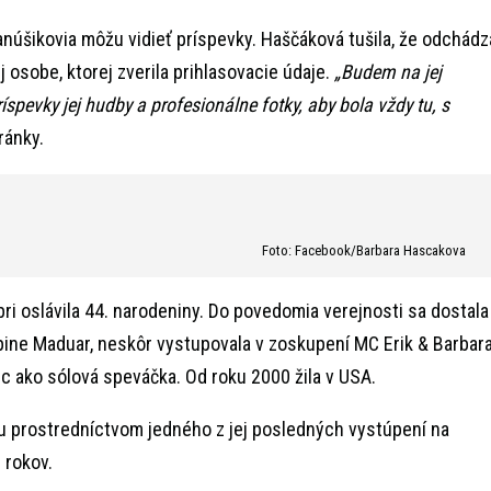
a fanúšikovia môžu vidieť príspevky. Haščáková tušila, že odchádz
j osobe, ktorej zverila prihlasovacie údaje.
„Budem na jej
spevky jej hudby a profesionálne fotky, aby bola vždy tu, s
ránky.
Foto: Facebook/Barbara Hascakova
i oslávila 44. narodeniny. Do povedomia verejnosti sa dostala
upine Maduar, neskôr vystupovala v zoskupení MC Erik & Barbara
ec ako sólová speváčka. Od roku 2000 žila v USA.
u prostredníctvom jedného z jej posledných vystúpení na
 rokov.