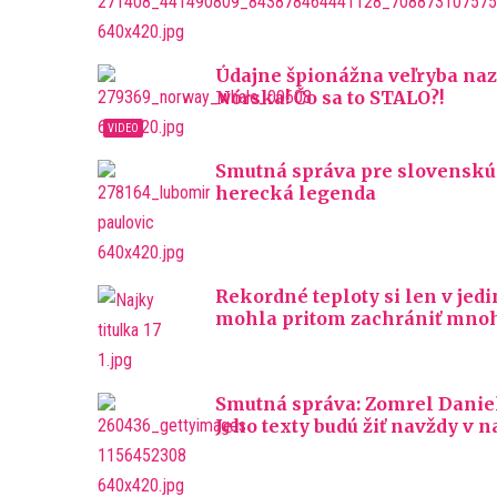
Údajne špionážna veľryba naz
Nórska! Čo sa to STALO?!
Smutná správa pre slovenskú 
herecká legenda
Rekordné teploty si len v jed
mohla pritom zachrániť mno
Smutná správa: Zomrel Daniel 
Jeho texty budú žiť navždy v n