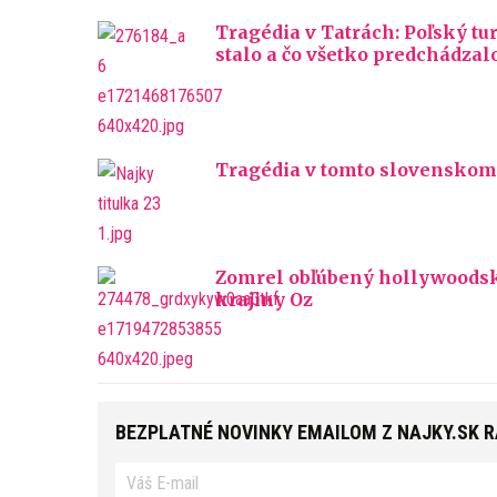
Tragédia v Tatrách: Poľský tu
stalo a čo všetko predchádzalo
Tragédia v tomto slovenskom m
Zomrel obľúbený hollywoodsky
krajiny Oz
BEZPLATNÉ NOVINKY EMAILOM Z NAJKY.SK 