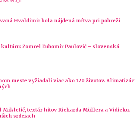
vaná Hvaldimir bola nájdená mŕtva pri pobreží
kultúru: Zomrel Ľubomír Paulovič – slovenská
inom meste vyžiadali viac ako 120 životov. Klimatizác
hých
Mikletič, textár hitov Richarda Müllera a Vidieku.
ašich srdciach