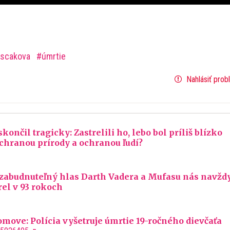
ascakova
úmrtie
Nahlásiť prob
ončil tragicky: Zastrelili ho, lebo bol príliš blízko
chranou prírody a ochranou ľudí?
ezabudnuteľný hlas Darth Vadera a Mufasu nás navžd
rel v 93 rokoch
move: Polícia vyšetruje úmrtie 19-ročného dievčaťa