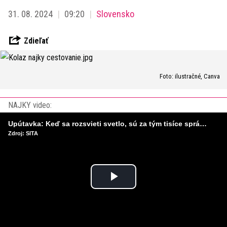
31. 08. 2024
09:20
Slovensko
Zdieľať
Foto: ilustračné, Canva
NAJKY video:
Upútavka: Keď sa rozsvieti svetlo, sú za tým tisíce správnych rozhodnutí. Ako vzniká infraštruktúra, ktorú nevnímame?
Zdroj: SITA
Play
Video