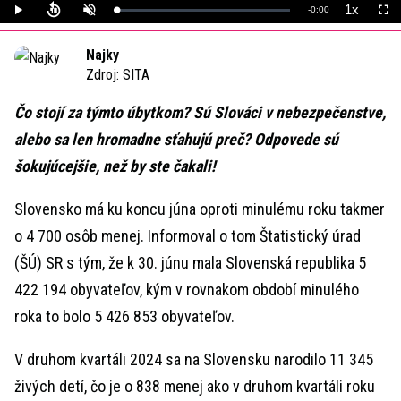
1x
Remaining
-
0:00
Loaded
:
Play
Unmute
Playback
Full
0%
Rate
Time
Najky
Zdroj:
SITA
Čo stojí za týmto úbytkom? Sú Slováci v nebezpečenstve,
alebo sa len hromadne sťahujú preč? Odpovede sú
šokujúcejšie, než by ste čakali!
Slovensko má ku koncu júna oproti minulému roku takmer
o 4 700 osôb menej. Informoval o tom Štatistický úrad
(ŠÚ) SR s tým, že k 30. júnu mala Slovenská republika 5
422 194 obyvateľov, kým v rovnakom období minulého
roka to bolo 5 426 853 obyvateľov.
V druhom kvartáli 2024 sa na Slovensku narodilo 11 345
živých detí, čo je o 838 menej ako v druhom kvartáli roku