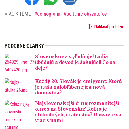
VIAC K TÉME
demografia
sčítanie obyvateľov
Nahlásiť problém
PODOBNÉ ČLÁNKY
Slovensko sa vyľudňuje! Ľudia
ubúdajú a dôvod je šokujúci! Čo sa
deje?
Každý 20. Slovák je emigrant: Ktorá
je naša najobľúbenejšia nová
domovina?
Najslovenskejší či najrozmanitejší
okres na Slovensku? Koľko je
slobodných, či ateistov? Dozviete sa
viac s nami