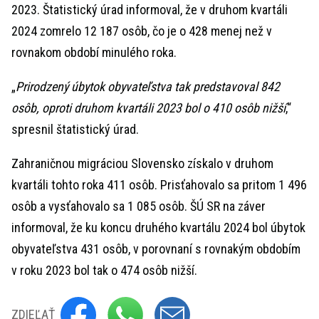
2023. Štatistický úrad informoval, že v druhom kvartáli
2024 zomrelo 12 187 osôb, čo je o 428 menej než v
rovnakom období minulého roka.
„
Prirodzený úbytok obyvateľstva tak predstavoval 842
osôb, oproti druhom kvartáli 2023 bol o 410 osôb nižší
,“
spresnil štatistický úrad.
Zahraničnou migráciou Slovensko získalo v druhom
kvartáli tohto roka 411 osôb. Prisťahovalo sa pritom 1 496
osôb a vysťahovalo sa 1 085 osôb. ŠÚ SR na záver
informoval, že ku koncu druhého kvartálu 2024 bol úbytok
obyvateľstva 431 osôb, v porovnaní s rovnakým obdobím
v roku 2023 bol tak o 474 osôb nižší.
ZDIEĽAŤ