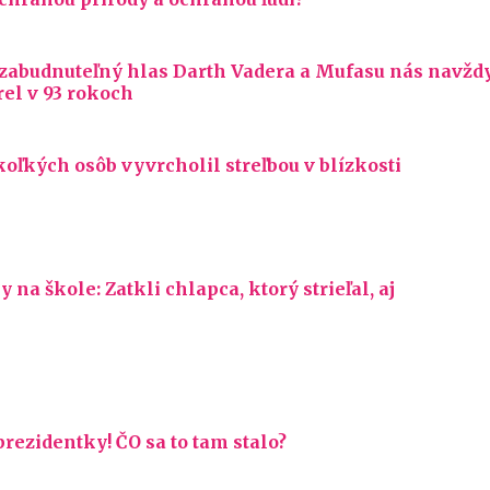
ezabudnuteľný hlas Darth Vadera a Mufasu nás navžd
rel v 93 rokoch
koľkých osôb vyvrcholil streľbou v blízkosti
y na škole: Zatkli chlapca, ktorý strieľal, aj
prezidentky! ČO sa to tam stalo?