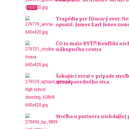
Tragédia pre filmový svet: N
opustil. James Earl Jones zom
ČO to malo BYŤ?! Konflikt nie
nákupného centra
Šokujúci zvrat v prípade streľb
nezodpovedného otca
Streľba u partnera niekdajšej 