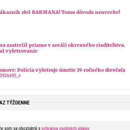
 zákazník zbil BARMANA! Tomu dôvodu neuveríte!
 sa zastrelil priamo v areáli okresného riaditeľstva.
al vyšetrovanie
move: Polícia vyšetruje úmrtie 19-ročného dievčaťa
RAZ TÝŽDENNE
že som sa oboznámil s
ochranou osobných údajov