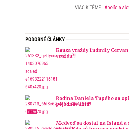
VIAC K TÉME
polícia sl
PODOBNÉ ČLÁNKY
Kauza vraždy Ľudmily Cervano
vraždu?!
Rodina Daniela Tupého sa opäť
pojednávania?
Medveď sa dostal na Island a sk
chaty! Kde sú hranice medzi o