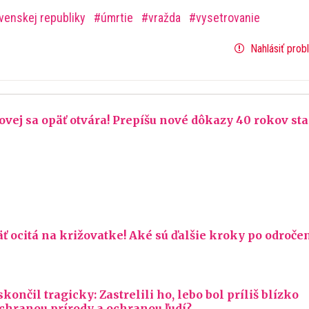
ovenskej republiky
úmrtie
vražda
vysetrovanie
Nahlásiť prob
vej sa opäť otvára! Prepíšu nové dôkazy 40 rokov sta
 ocitá na križovatke! Aké sú ďalšie kroky po odroče
ončil tragicky: Zastrelili ho, lebo bol príliš blízko
chranou prírody a ochranou ľudí?