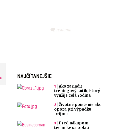
NAJČÍTANEJŠIE
m
Ako zariadiť
tréningový kútik, ktorý
využije celá rodina
Životné poistenie ako
opora pri výpadku
príjmu
Pred nákupom
techniky sa oplatí