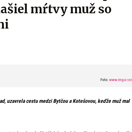
našiel mŕtvy muž so
mi
Foto:
www.imgur.co
ípad, uzavrela cestu medzi Bytčou a Kotešovou, keďže muž mal