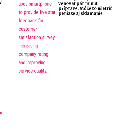
v
venovať pár minút
príprave. Môže to ušetriť
peniaze aj sklamanie
.
z
em