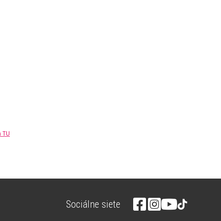
m TU
Sociálne siete