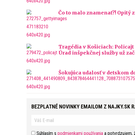
Čo to malo znamenať?! Opitý
Tragédia v Košiciach: Policajt
Úrad inšpekčnej služby už zač
Šokujúca udalosť v detskom do
BEZPLATNÉ NOVINKY EMAILOM Z NAJKY.SK 
Súhlasím s
podmienkami používania
a potvrdzujem, 