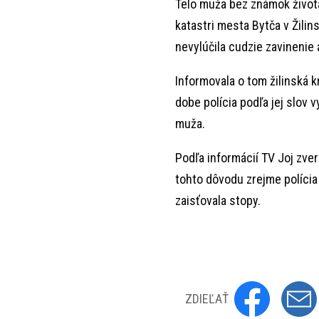
Telo muža bez známok života
katastri mesta Bytča v Žili
nevylúčila cudzie zavinenie 
Informovala o tom žilinská 
dobe polícia podľa jej slov 
muža.
Podľa informácií TV Joj zve
tohto dôvodu zrejme polícia
zaisťovala stopy.
ZDIEĽAŤ