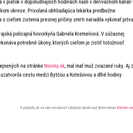
 v piatok v dopoludňajších hodinách našli v derivačnom kanáli 
nskom okrese. Privolaná obhliadajúca lekárka predbežne
a s cieľom zistenia presnej príčiny smrti nariadila vykonať pitvu
krajská policajná hovorkyňa Gabriela Kremeňová. V súčasnej
vykonáva potrebné úkony, ktorých cieľom je zistiť totožnosť
rejnených na stránke
Noviny.sk
, mal mať muž zviazané ruky. Aj 
 uzatvorila cestu medzi Bytčou a Kotešovou a dlhé hodiny
V prípade, ak sa vám nezobrazil zdieľaný obsah nad týmto textom
kliknite s