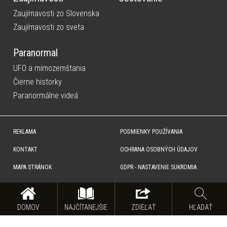
Zaujímavosti zo Slovenska
Zaujímavosti zo sveta
Paranormal
UFO a mimozemštania
Čierne historky
Paranormálne videá
REKLAMA
PODMIENKY POUŽÍVANIA
KONTAKT
OCHRANA OSOBNÝCH ÚDAJOV
MAPA STRÁNOK
GDPR - NASTAVENIE SUKROMIA
Copyright © SITA Slovenská tlačová agentúra a.s. Všetky práva vyhradené. Vyhradzujeme si právo udeľovať
súhlas na rozmnožovanie, šírenie a na verejný prenos obsahu. Na tejto stránke môžu byť umiestnené reklamné
odkazy, alebo reklamné produkty.
DOMOV
NAJČÍTANEJŠIE
ZDIEĽAŤ
HĽADAŤ