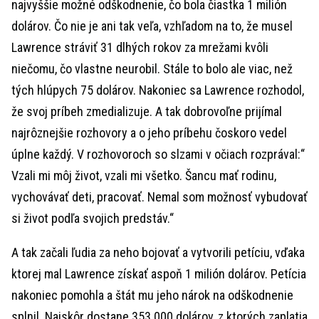
najvyššie možné odškodnenie, čo bola čiastka 1 milión
dolárov. Čo nie je ani tak veľa, vzhľadom na to, že musel
Lawrence stráviť 31 dlhých rokov za mrežami kvôli
niečomu, čo vlastne neurobil. Stále to bolo ale viac, než
tých hlúpych 75 dolárov. Nakoniec sa Lawrence rozhodol,
že svoj príbeh zmedializuje. A tak dobrovoľne prijímal
najrôznejšie rozhovory a o jeho príbehu čoskoro vedel
úplne každý. V rozhovoroch so slzami v očiach rozprával:“
Vzali mi môj život, vzali mi všetko. Šancu mať rodinu,
vychovávať deti, pracovať. Nemal som možnosť vybudovať
si život podľa svojich predstáv.“
A tak začali ľudia za neho bojovať a vytvorili petíciu, vďaka
ktorej mal Lawrence získať aspoň 1 milión dolárov. Petícia
nakoniec pomohla a štát mu jeho nárok na odškodnenie
splnil. Najskôr dostane 353 000 dolárov, z ktorých zaplatia