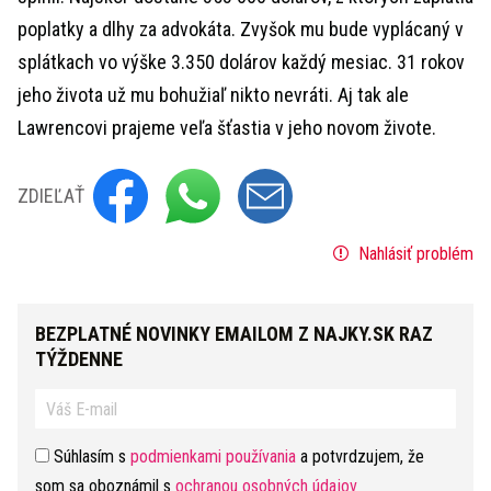
poplatky a dlhy za advokáta. Zvyšok mu bude vyplácaný v
splátkach vo výške 3.350 dolárov každý mesiac. 31 rokov
jeho života už mu bohužiaľ nikto nevráti. Aj tak ale
Lawrencovi prajeme veľa šťastia v jeho novom živote.
ZDIEĽAŤ
Nahlásiť problém
BEZPLATNÉ NOVINKY EMAILOM Z NAJKY.SK RAZ
TÝŽDENNE
Súhlasím s
podmienkami používania
a potvrdzujem, že
som sa oboznámil s
ochranou osobných údajov