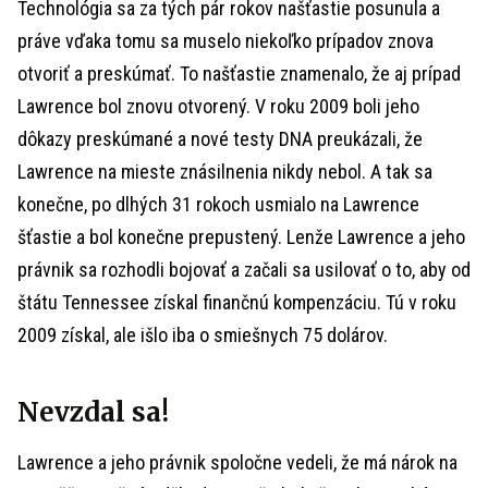
Technológia sa za tých pár rokov našťastie posunula a
práve vďaka tomu sa muselo niekoľko prípadov znova
otvoriť a preskúmať. To našťastie znamenalo, že aj prípad
Lawrence bol znovu otvorený. V roku 2009 boli jeho
dôkazy preskúmané a nové testy DNA preukázali, že
Lawrence na mieste znásilnenia nikdy nebol. A tak sa
konečne, po dlhých 31 rokoch usmialo na Lawrence
šťastie a bol konečne prepustený. Lenže Lawrence a jeho
právnik sa rozhodli bojovať a začali sa usilovať o to, aby od
štátu Tennessee získal finančnú kompenzáciu. Tú v roku
2009 získal, ale išlo iba o smiešnych 75 dolárov.
Nevzdal sa!
Lawrence a jeho právnik spoločne vedeli, že má nárok na