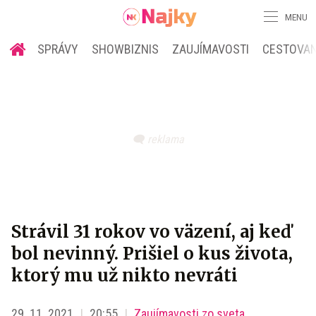
MENU
SPRÁVY
SHOWBIZNIS
ZAUJÍMAVOSTI
CESTOVAN
Strávil 31 rokov vo väzení, aj keď
bol nevinný. Prišiel o kus života,
ktorý mu už nikto nevráti
29. 11. 2021
20:55
Zaujímavosti zo sveta