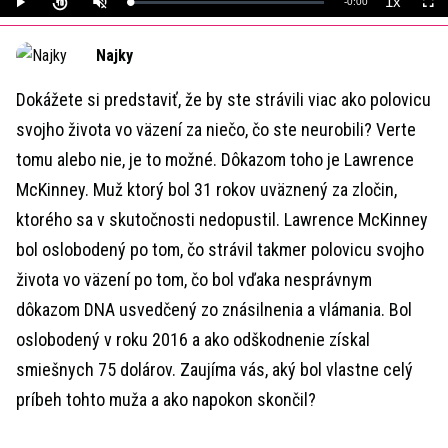
1x
Remaining
-
0:00
Loaded
:
Play
Unmute
Playback
Full
0%
Rate
Time
Najky
Dokážete si predstaviť, že by ste strávili viac ako polovicu
svojho života vo väzení za niečo, čo ste neurobili? Verte
tomu alebo nie, je to možné. Dôkazom toho je Lawrence
McKinney. Muž ktorý bol 31 rokov uväznený za zločin,
ktorého sa v skutočnosti nedopustil. Lawrence McKinney
bol oslobodený po tom, čo strávil takmer polovicu svojho
života vo väzení po tom, čo bol vďaka nesprávnym
dôkazom DNA usvedčený zo znásilnenia a vlámania. Bol
oslobodený v roku 2016 a ako odškodnenie získal
smiešnych 75 dolárov. Zaujíma vás, aký bol vlastne celý
príbeh tohto muža a ako napokon skončil?