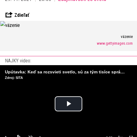
Zdieľať
väzenie
www.gettyimages.com
NAJKY video:
Upútavka: Keď sa rozsvieti svetlo, sú za tým tisíce správnych rozhodnutí. Ako vzniká infraštruktúra, ktorú nevnímame?
Zdroj: SITA
Play
Video