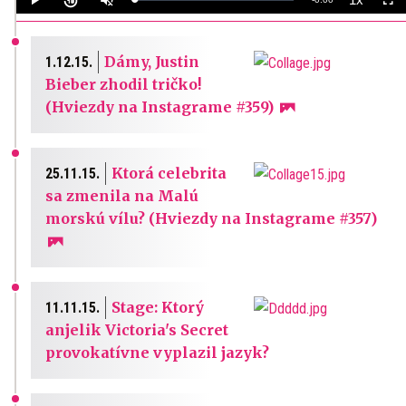
Loaded
:
Play
Unmute
Playback
Full
0%
Rate
Time
Dámy, Justin
1.12.15.
Bieber zhodil tričko!
(Hviezdy na Instagrame #359)
Ktorá celebrita
25.11.15.
sa zmenila na Malú
morskú vílu? (Hviezdy na Instagrame #357)
Stage: Ktorý
11.11.15.
anjelik Victoria's Secret
provokatívne vyplazil jazyk?