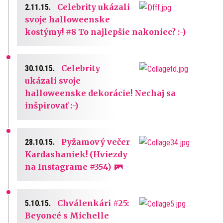
Celebrity ukázali
2.11.15.
svoje halloweenske
kostýmy! #8 To najlepšie nakoniec? :-)
Celebrity
30.10.15.
ukázali svoje
halloweenske dekorácie! Nechaj sa
inšpirovať :-)
Pyžamový večer
28.10.15.
Kardashaniek! (Hviezdy
na Instagrame #354)
Chválenkári #25:
5.10.15.
Beyoncé s Michelle