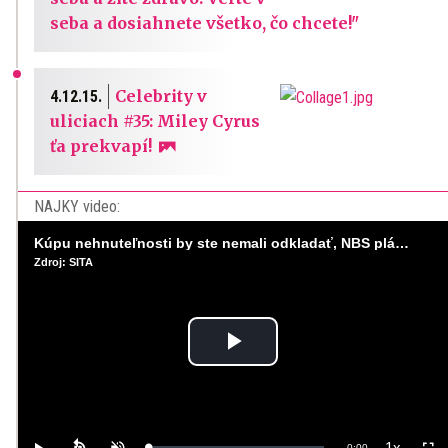
seba a dosiahnete všetko, čo chcete!"
Celebrity v
4.12.15.
uliciach #35: Miley Cyrus
ťa prekvapí!
NAJKY video:
Kúpu nehnuteľnosti by ste nemali odkladať, NBS plánuje sprísniť pravidlá pri hypotékach
Zdroj: SITA
Play
Video
1x
Remaining
-
0:00