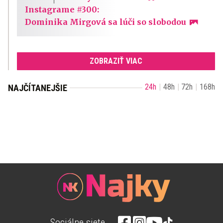
Instagrame #300:
Dominika Mirgová sa lúči so slobodou
ZOBRAZIŤ VIAC
24h
48h
72h
168h
NAJČÍTANEJŠIE
Sociálne siete