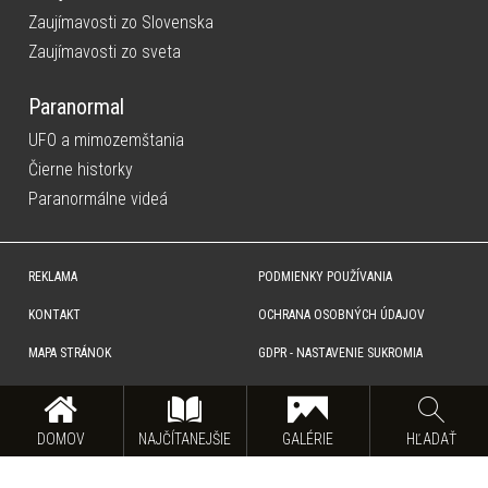
Zaujímavosti zo Slovenska
Zaujímavosti zo sveta
Paranormal
UFO a mimozemštania
Čierne historky
Paranormálne videá
REKLAMA
PODMIENKY POUŽÍVANIA
KONTAKT
OCHRANA OSOBNÝCH ÚDAJOV
MAPA STRÁNOK
GDPR - NASTAVENIE SUKROMIA
Copyright © SITA Slovenská tlačová agentúra a.s. Všetky práva vyhradené. Vyhradzujeme si právo udeľovať
súhlas na rozmnožovanie, šírenie a na verejný prenos obsahu. Na tejto stránke môžu byť umiestnené reklamné
odkazy, alebo reklamné produkty.
DOMOV
NAJČÍTANEJŠIE
GALÉRIE
HĽADAŤ