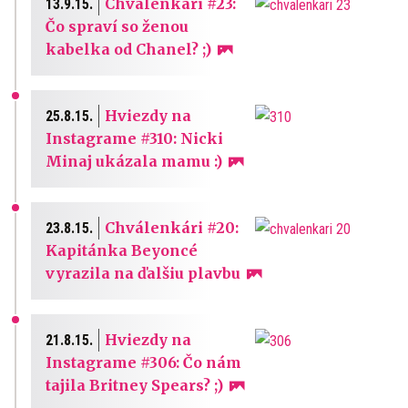
Chválenkári #23:
13.9.15.
Čo spraví so ženou
kabelka od Chanel? ;)
Hviezdy na
25.8.15.
Instagrame #310: Nicki
Minaj ukázala mamu :)
Chválenkári #20:
23.8.15.
Kapitánka Beyoncé
vyrazila na ďalšiu plavbu
Hviezdy na
21.8.15.
Instagrame #306: Čo nám
tajila Britney Spears? ;)