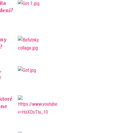
ita
údení?
óny
?
,
y
ktoré
bne