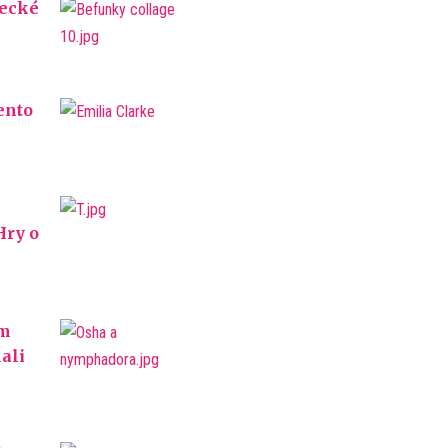
recké
ento
Hry o
ym
nali