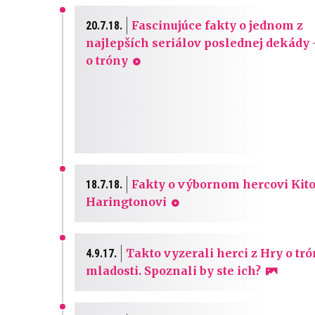
Fascinujúce fakty o jednom z
20.7.18.
najlepších seriálov poslednej dekády 
o tróny
Fakty o výbornom hercovi Kito
18.7.18.
Haringtonovi
Takto vyzerali herci z Hry o tró
4.9.17.
mladosti. Spoznali by ste ich?