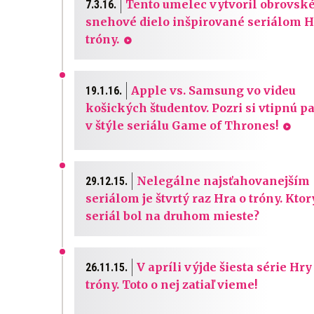
Tento umelec vytvoril obrovsk
7.3.16.
snehové dielo inšpirované seriálom H
tróny.
Apple vs. Samsung vo videu
19.1.16.
košických študentov. Pozri si vtipnú p
v štýle seriálu Game of Thrones!
Nelegálne najsťahovanejším
29.12.15.
seriálom je štvrtý raz Hra o tróny. Ktor
seriál bol na druhom mieste?
V apríli výjde šiesta série Hry
26.11.15.
tróny. Toto o nej zatiaľ vieme!