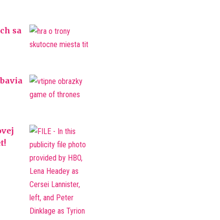
ých sa
obavia
ovej
t!