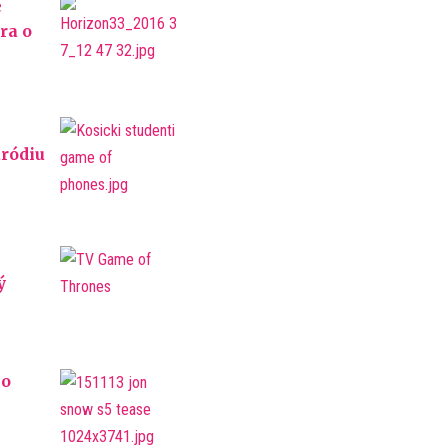
é
ra o
aródiu
ý
 o