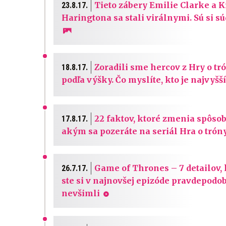
Tieto zábery Emilie Clarke a K
23.8.17.
Haringtona sa stali virálnymi. Sú si s
Zoradili sme hercov z Hry o tr
18.8.17.
podľa výšky. Čo myslíte, kto je najvyšší
22 faktov, ktoré zmenia spôsob
17.8.17.
akým sa pozeráte na seriál Hra o trón
Game of Thrones – 7 detailov, 
26.7.17.
ste si v najnovšej epizóde pravdepodo
nevšimli