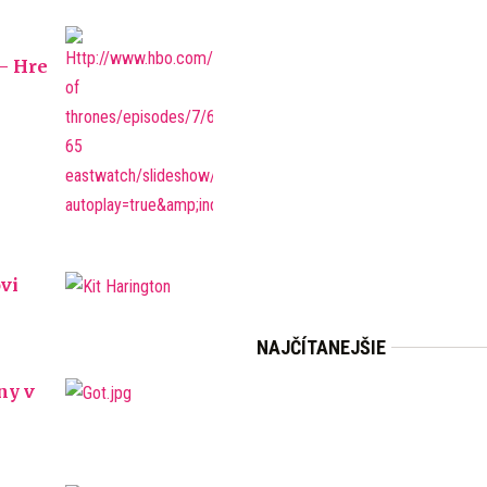
– Hre
vi
NAJČÍTANEJŠIE
ny v