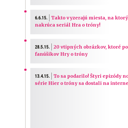
Takto vyzerajú miesta, na ktor
6.6.15.
nakrúca seriál Hra o tróny!
20 vtipných obrázkov, ktoré p
28.5.15.
fanúšikov Hry o tróny
To sa podarilo! Štyri epizódy n
13.4.15.
série Hier o tróny sa dostali na interne