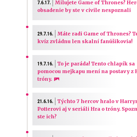
Milujete Game of Thrones? He
7.6.17.
obsadenie by ste v civile nespoznali
Máte radi Game of Thrones? T
29.7.16.
kvíz zvládnu len skalní fanúšikovia!
To je paráda! Tento chlapík sa
19.7.16.
pomocou mejkapu mení na postavy z 
tróny.
Týchto 7 hercov hralo v Harr
21.6.16.
Potterovi aj v seriáli Hra o tróny. Spoz
ste ich?