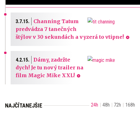
Channing Tatum
3.7.15.
predvádza 7 tanečných
štýlov v 30 sekundách a vyzerá to vtipne!
Dámy, zadržte
4.2.15.
dych! Je tu nový trailer na
film Magic Mike XXL!
24h
48h
72h
168h
NAJČÍTANEJŠIE