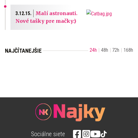
Malí astronauti.
3.12.15.
Nové tašky pre mačky:)
24h
48h
72h
168h
NAJČÍTANEJŠIE
Sociálne siete