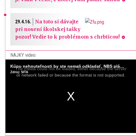
Na toto si dávajte
29.4.16.
pri nosení školskej tašky
pozor! Vedie to k problémom s chrbticou!
NAJKY video:
This
is
Kúpu nehnuteľnosti by ste nemali odkladať, NBS plánuje sprísniť pravidlá pri hypotékach
a
The media could not be loaded, either because the server
modal
Zdroj: SITA
window.
or network failed or because the format is not supported.