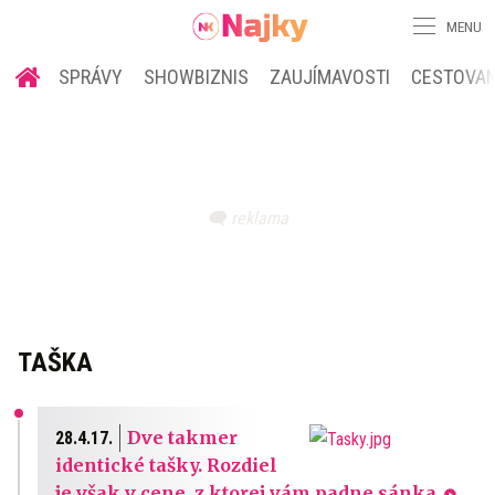
MENU
SPRÁVY
SHOWBIZNIS
ZAUJÍMAVOSTI
CESTOVAN
TAŠKA
Dve takmer
28.4.17.
identické tašky. Rozdiel
je však v cene, z ktorej vám padne sánka