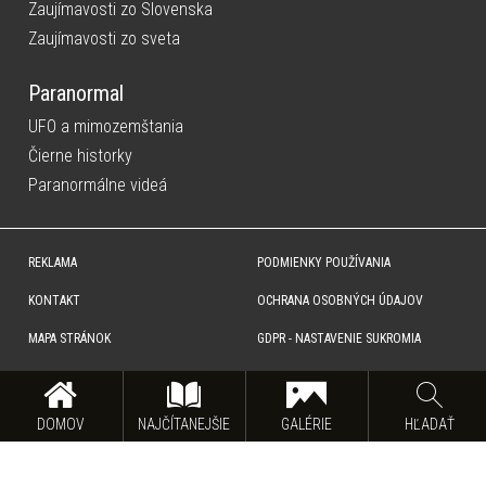
Zaujímavosti zo Slovenska
Zaujímavosti zo sveta
Paranormal
UFO a mimozemštania
Čierne historky
Paranormálne videá
REKLAMA
PODMIENKY POUŽÍVANIA
KONTAKT
OCHRANA OSOBNÝCH ÚDAJOV
MAPA STRÁNOK
GDPR - NASTAVENIE SUKROMIA
Copyright © SITA Slovenská tlačová agentúra a.s. Všetky práva vyhradené. Vyhradzujeme si právo udeľovať
súhlas na rozmnožovanie, šírenie a na verejný prenos obsahu. Na tejto stránke môžu byť umiestnené reklamné
odkazy, alebo reklamné produkty.
DOMOV
NAJČÍTANEJŠIE
GALÉRIE
HĽADAŤ